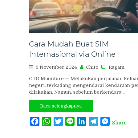
Cara Mudah Buat SIM
Internasional via Online
5 November 2024
Chito
Ragam
OTO Mounture — Melakukan perjalanan kelua
negeri, terkadang mengendarai kendaraan pe
dilakukan. Namun, sebelum berkendara…
Baca selengkapnya
Facebook
WhatsApp
Twitter
Line
LinkedIn
Telegram
Messenger
Share