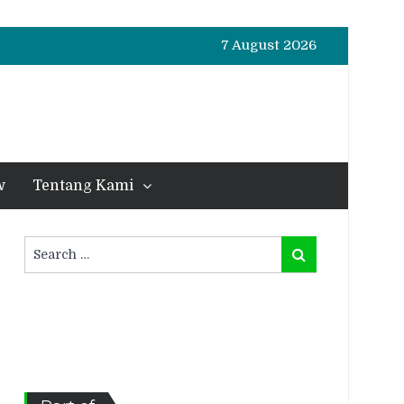
7 August 2026
w
Tentang Kami
Search
Search
for: