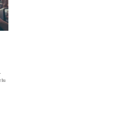
r
rlu