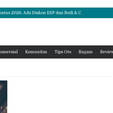
Suzuki XL7 Terbaru Jadi Favorit Test Drive di GIIAS 2026, Ini Fitur yang Paling Dipuji
Bukan Cuma Layar 14,6 Inci, Ini Fitur Pintar Changan Nevo Q05 yang Dibanderol Rp309 Juta
Promo Servis Mitsubishi Agustus 2026, Ada Diskon ESP dan Bodi & Cat Kilau Merdeka
Suzuki XL7 Terbaru Jadi Favorit Test Drive di GIIAS 2026, Ini Fitur yang Paling Dipuji
Bukan Cuma Layar 14,6 Inci, Ini Fitur Pintar Changan Nevo Q05 yang Dibanderol Rp309 Juta
omersial
Komunitas
Tips Oto
Ragam
Revie