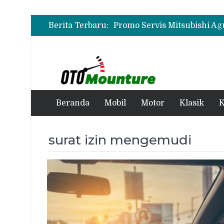
Berita Terbaru:
Beranda
Mobil
Motor
Klasik
K
surat izin mengemudi