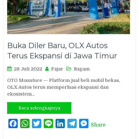
Buka Diler Baru, OLX Autos
Terus Ekspansi di Jawa Timur
28 Juli 2022
Fajar
Ragam
OTO Mounture — Platform jual beli mobil bekas,
OLX Autos terus memperluas ekspansi dan
ekosistem…
Baca selengkapnya
Facebook
WhatsApp
Twitter
Line
LinkedIn
Telegram
Messenger
Share