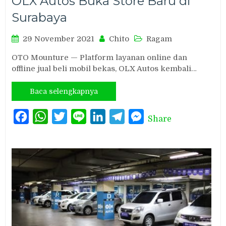
OLX Autos Buka Store Baru di
Surabaya
29 November 2021
Chito
Ragam
OTO Mounture — Platform layanan online dan
offline jual beli mobil bekas, OLX Autos kembali…
Baca selengkapnya
Facebook
WhatsApp
Twitter
Line
LinkedIn
Telegram
Messenger
Share