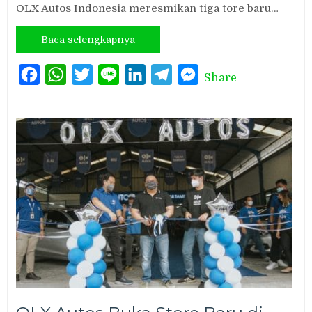
OLX Autos Indonesia meresmikan tiga tore baru…
Baca selengkapnya
Facebook
WhatsApp
Twitter
Line
LinkedIn
Telegram
Messenger
Share