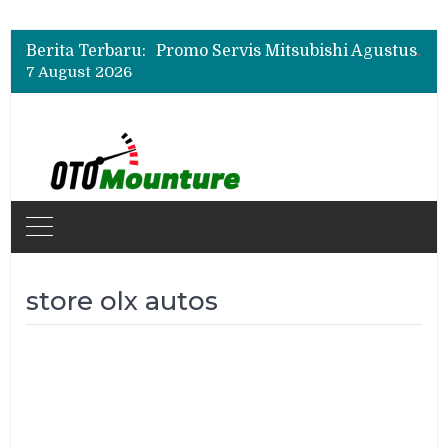
Bukan Cuma Layar 14,6 Inci, Ini Fitur Pintar Changan Nevo Q05 yang Dibanderol Rp309 Juta
Promo Servis Mitsubishi Agustus 2026, Ada Diskon ESP dan Bodi & Cat Kilau Merdeka
Berita Terbaru:
Suzuki XL7 Terbaru Jadi Favorit Test Drive di GIIAS 2026, Ini Fitur yang Paling Dipuji
7 August 2026
Bukan Cuma Layar 14,6 Inci, Ini Fitur Pintar Changan Nevo Q05 yang Dibanderol Rp309 Juta
store olx autos