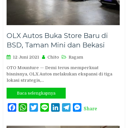
OLX Autos Buka Store Baru di
BSD, Taman Mini dan Bekasi
12 Juni 2021
Chito
Ragam
OTO Mounture — Demi terus memperkuat
bisnisnya, OLX Autos melakukan ekspansi di tiga
lokasi strategis,…
Baca selengkapnya
Facebook
WhatsApp
Twitter
Line
LinkedIn
Telegram
Messenger
Share