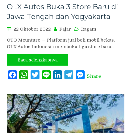
OLX Autos Buka 3 Store Baru di
Jawa Tengah dan Yogyakarta
22 Oktober 2022
Fajar
Ragam
OTO Mounture — Platform jual beli mobil bekas,
OLX Autos Indonesia membuka tiga store baru…
Baca selengkapnya
Facebook
WhatsApp
Twitter
Line
LinkedIn
Telegram
Messenger
Share