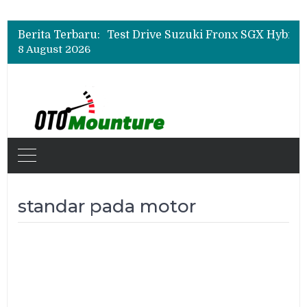
Leapmotor Mulai Perakitan Lokal di Indonesia, B10 dan C10 Jadi Model Perdana
Beli Mobil Jangan Cuma Lihat Cicilan, TAF dan OJK Tekankan Pentingnya Literasi Keuangan
Berita Terbaru:
Test Drive Suzuki Fronx SGX Hybrid Kuro di GIIAS 2026, Peserta Soroti Desain Sporty dan DVR
8 August 2026
Leapmotor Mulai Perakitan Lokal di Indonesia, B10 dan C10 Jadi Model Perdana
Beli Mobil Jangan Cuma Lihat Cicilan, TAF dan OJK Tekankan Pentingnya Literasi Keuangan
standar pada motor