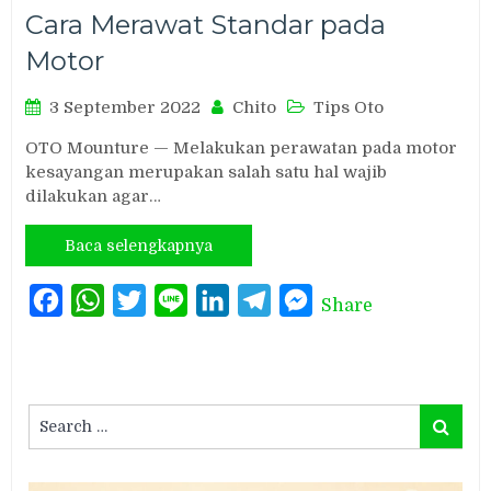
Cara Merawat Standar pada
Motor
3 September 2022
Chito
Tips Oto
OTO Mounture — Melakukan perawatan pada motor
kesayangan merupakan salah satu hal wajib
dilakukan agar…
Baca selengkapnya
Facebook
WhatsApp
Twitter
Line
LinkedIn
Telegram
Messenger
Share
Search
Search
for: