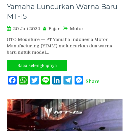
Yamaha Luncurkan Warna Baru
MT-15
20 Juli 2022
Fajar
Motor
OTO Mounture — PT Yamaha Indonesia Motor
Manufacturing (YIMM) meluncurkan dua warna
baru untuk model…
Baca selengkapnya
Facebook
WhatsApp
Twitter
Line
LinkedIn
Telegram
Messenger
Share