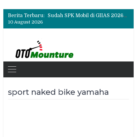
Chery Q Raih Mobil Favorit GIIAS 2026, Test Drive Tembus 200 Sesi per Hari
Rangkul Komunitas Mobil, Motul Indonesia Gelar Car MeetUp Perdana di Tangerang
Berita Terbaru:
Sudah SPK Mobil di GIIAS 2026? Ini Tahapan yang Harus Dilakukan Setelah Pameran
10 August 2026
Chery Q Raih Mobil Favorit GIIAS 2026, Test Drive Tembus 200 Sesi per Hari
Rangkul Komunitas Mobil, Motul Indonesia Gelar Car MeetUp Perdana di Tangerang
sport naked bike yamaha