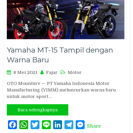
Yamaha MT-15 Tampil dengan
Warna Baru
8 Mei 2021
Fajar
Motor
OTO Mounture — PT Yamaha Indonesia Motor
Manufacturing (YIMM) meluncurkan warna baru
untuk motor sport…
Baca selengkapnya
Facebook
WhatsApp
Twitter
Line
LinkedIn
Telegram
Messenger
Share