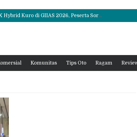
Leapmotor Mulai Perakitan Lokal di Indonesia, B10 dan C10 Jadi Model Perdana
Beli Mobil Jangan Cuma Lihat Cicilan, TAF dan OJK Tekankan Pentingnya Literasi Keuangan
Test Drive Suzuki Fronx SGX Hybrid Kuro di GIIAS 2026, Peserta Soroti Desain Sporty dan DVR
Leapmotor Mulai Perakitan Lokal di Indonesia, B10 dan C10 Jadi Model Perdana
Beli Mobil Jangan Cuma Lihat Cicilan, TAF dan OJK Tekankan Pentingnya Literasi Keuangan
omersial
Komunitas
Tips Oto
Ragam
Revie