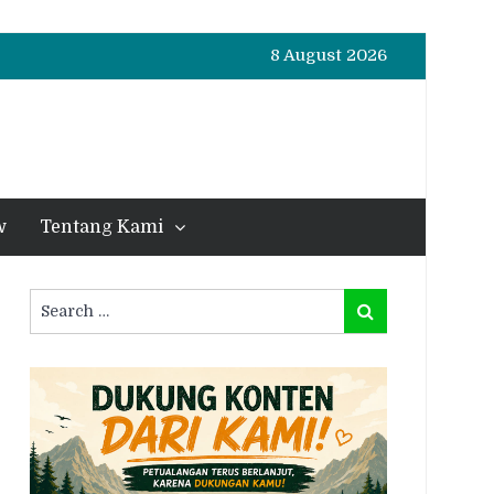
8 August 2026
w
Tentang Kami
Search
Search
for: