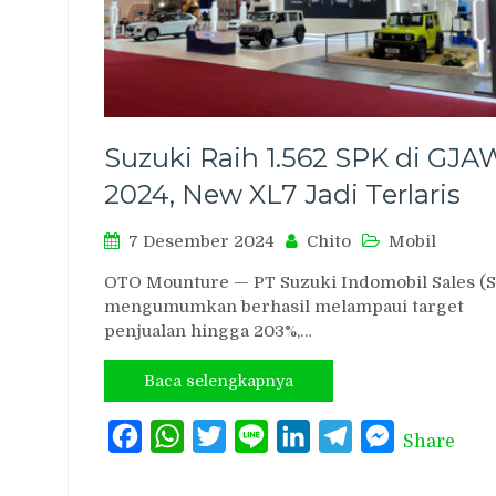
Suzuki Raih 1.562 SPK di GJA
2024, New XL7 Jadi Terlaris
7 Desember 2024
Chito
Mobil
OTO Mounture — PT Suzuki Indomobil Sales (S
mengumumkan berhasil melampaui target
penjualan hingga 203%,…
Baca selengkapnya
Facebook
WhatsApp
Twitter
Line
LinkedIn
Telegram
Messenger
Share