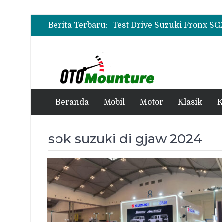
Berita Terbaru:
Beranda
Mobil
Motor
Klasik
K
spk suzuki di gjaw 2024