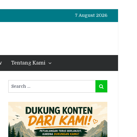
7 August 2026
w
Tentang Kami
Search
Search
for: