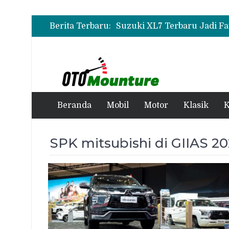
Berita Terbaru:
Beranda
Mobil
Motor
Klasik
K
SPK mitsubishi di GIIAS 2