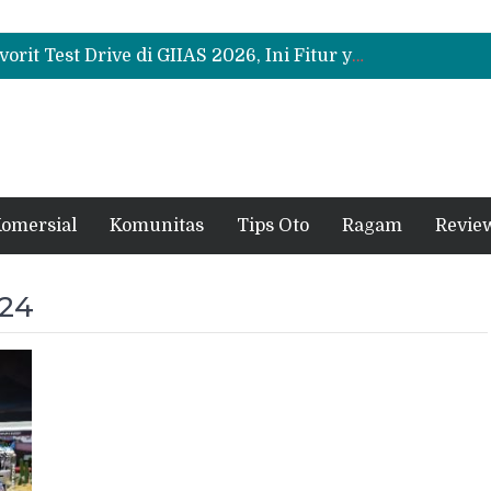
Bukan Sekadar Sporty, Ini Alasan Suzuki Fronx SGX Hybrid Kuro Layak Dilirik
Promo Servis Mitsubishi Agustus 2026, Ada Diskon ESP dan Bodi & Cat Kilau Merdeka
Suzuki XL7 Terbaru Jadi Favorit Test Drive di GIIAS 2026, Ini Fitur yang Paling Dipuji
Bukan Sekadar Sporty, Ini Alasan Suzuki Fronx SGX Hybrid Kuro Layak Dilirik
Promo Servis Mitsubishi Agustus 2026, Ada Diskon ESP dan Bodi & Cat Kilau Merdeka
omersial
Komunitas
Tips Oto
Ragam
Revie
024