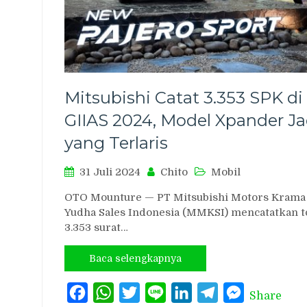
Mitsubishi Catat 3.353 SPK di
GIIAS 2024, Model Xpander Ja
yang Terlaris
31 Juli 2024
Chito
Mobil
OTO Mounture — PT Mitsubishi Motors Krama
Yudha Sales Indonesia (MMKSI) mencatatkan t
3.353 surat…
Baca selengkapnya
Facebook
WhatsApp
Twitter
Line
LinkedIn
Telegram
Messenger
Share