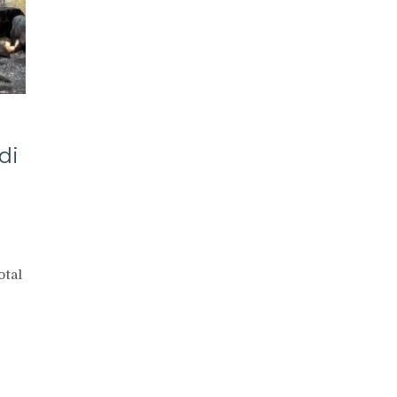
di
otal