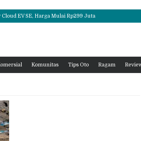
Daihatsu Hadirkan Rocky Hybrid, New Sigra hingga Concept Car di GIIAS 2026
All-New Mitsubishi Pajero Siap Debut, Usung Kemampuan Off-Road Lebih Tangguh
Cloud EV SE, Harga Mulai Rp299 Juta
Daihatsu Hadirkan Rocky Hybrid, New Sigra hingga Concept Car di GIIAS 2026
All-New Mitsubishi Pajero Siap Debut, Usung Kemampuan Off-Road Lebih Tangguh
omersial
Komunitas
Tips Oto
Ragam
Revie