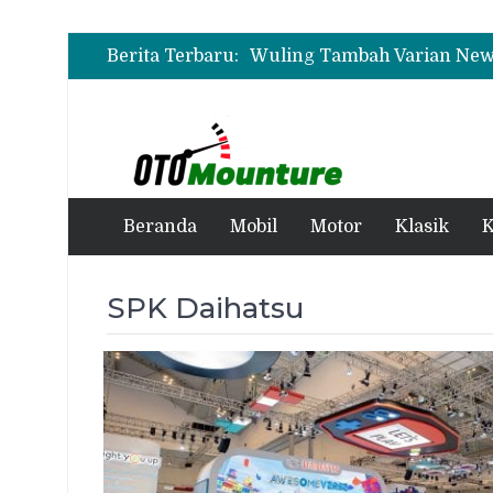
Berita Terbaru:
Wuling Tambah Varian New 
Beranda
Mobil
Motor
Klasik
K
SPK Daihatsu