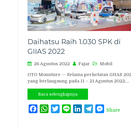
Daihatsu Raih 1.030 SPK di
GIIAS 2022
26 Agustus 2022
Fajar
Mobil
OTO Mounture — Selama perhelatan GIIAS 20
yang berlangsung pada 11 – 21 Agustus 2022,…
Baca selengkapnya
Facebook
WhatsApp
Twitter
Line
LinkedIn
Telegram
Messenger
Share