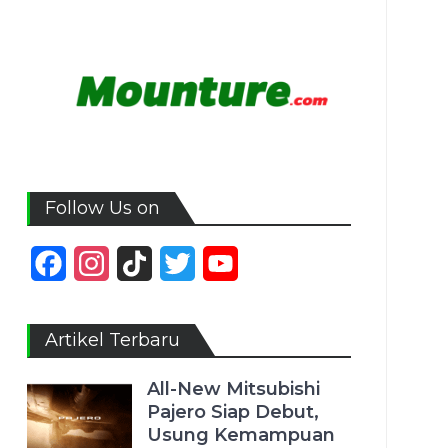
Follow Us on
Facebook
Instagram
TikTok
Twitter
YouTube
Channel
Artikel Terbaru
All-New Mitsubishi
Pajero Siap Debut,
Usung Kemampuan