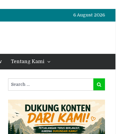
6 August 2026
w
Tentang Kami
Search
Search
for: