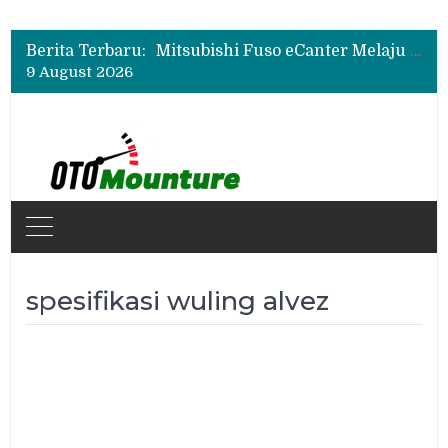
Mitsubishi Fuso Perkenalkan Next Generation Zero Down Time di GIIAS 2026
Mitsubishi Fuso Dorong Armada Minim Downtime lewat VIP Fleet Training 2026
Berita Terbaru:
Mitsubishi Fuso eCanter Melaju di Bisnis Logistik, Fastana Jadi Pengguna Baru
9 August 2026
Mitsubishi Fuso Perkenalkan Next Generation Zero Down Time di GIIAS 2026
Mitsubishi Fuso Dorong Armada Minim Downtime lewat VIP Fleet Training 2026
spesifikasi wuling alvez