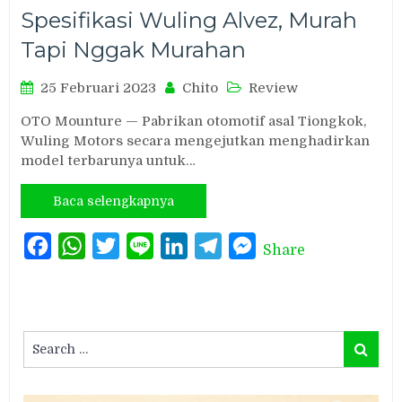
Spesifikasi Wuling Alvez, Murah
Tapi Nggak Murahan
25 Februari 2023
Chito
Review
OTO Mounture — Pabrikan otomotif asal Tiongkok,
Wuling Motors secara mengejutkan menghadirkan
model terbarunya untuk…
Baca selengkapnya
Facebook
WhatsApp
Twitter
Line
LinkedIn
Telegram
Messenger
Share
Search
Search
for: