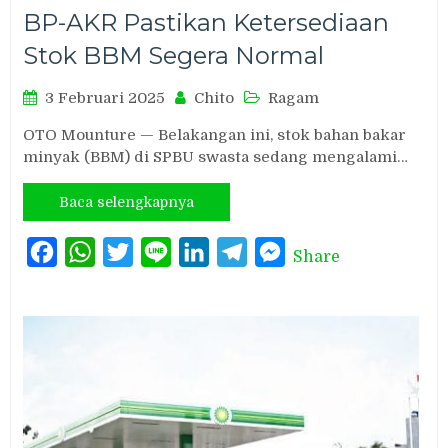
BP-AKR Pastikan Ketersediaan
Stok BBM Segera Normal
3 Februari 2025
Chito
Ragam
OTO Mounture — Belakangan ini, stok bahan bakar
minyak (BBM) di SPBU swasta sedang mengalami…
Baca selengkapnya
Facebook
WhatsApp
Twitter
Line
LinkedIn
Telegram
Messenger
Share