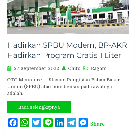
Hadirkan SPBU Modern, BP-AKR
Hadirkan Program Gratis 1 Liter
27 September 2022
Chito
Ragam
OTO Mounture — Stasiun Pengisian Bahan Bakar
Umum (SPBU) atau pom bensin pada awalnya
adalah…
Baca selengkapnya
Facebook
WhatsApp
Twitter
Line
LinkedIn
Telegram
Messenger
Share