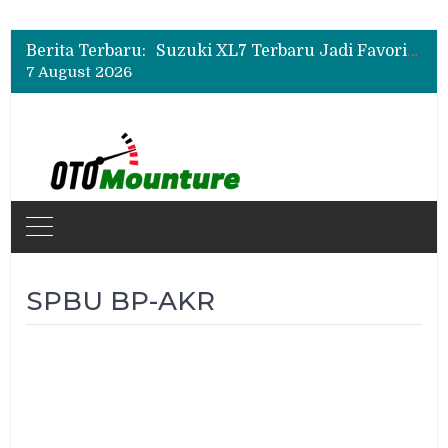
Bukan Sekadar Sporty, Ini Alasan Suzuki Fronx SGX Hybrid Kuro Layak Dilirik
Promo Servis Mitsubishi Agustus 2026, Ada Diskon ESP dan Bodi & Cat Kilau Merdeka
Berita Terbaru:
Suzuki XL7 Terbaru Jadi Favorit Test Drive di GIIAS 2026, Ini Fitur yang Paling Dipuji
7 August 2026
Bukan Sekadar Sporty, Ini Alasan Suzuki Fronx SGX Hybrid Kuro Layak Dilirik
Promo Servis Mitsubishi Agustus 2026, Ada Diskon ESP dan Bodi & Cat Kilau Merdeka
SPBU BP-AKR