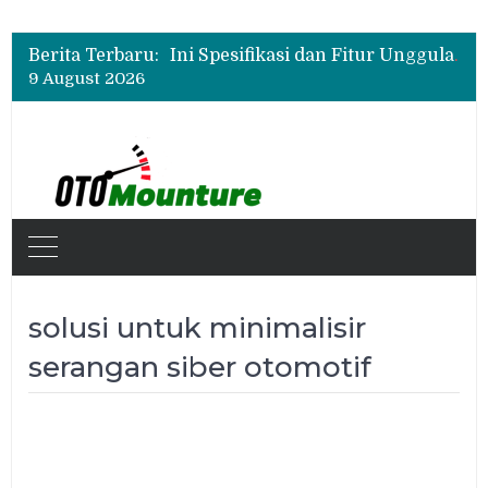
Beli Mobil Jangan Cuma Lihat Cicilan, TAF dan OJK Tekankan Pentingnya Literasi Keuangan
New Daihatsu Sigra 1.2R Punya Tampilan Lebih Sporty, Ini Fitur dan Spesifikasinya
Berita Terbaru:
Ini Spesifikasi dan Fitur Unggulan Chery Tiggo V
9 August 2026
Beli Mobil Jangan Cuma Lihat Cicilan, TAF dan OJK Tekankan Pentingnya Literasi Keuangan
New Daihatsu Sigra 1.2R Punya Tampilan Lebih Sporty, Ini Fitur dan Spesifikasinya
solusi untuk minimalisir
serangan siber otomotif