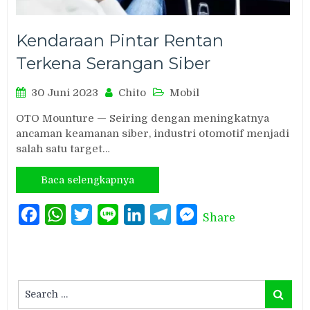
Kendaraan Pintar Rentan
Terkena Serangan Siber
30 Juni 2023
Chito
Mobil
OTO Mounture — Seiring dengan meningkatnya
ancaman keamanan siber, industri otomotif menjadi
salah satu target…
Baca selengkapnya
Facebook
WhatsApp
Twitter
Line
LinkedIn
Telegram
Messenger
Share
Search
Search
for: