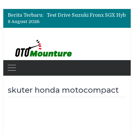
Leapmotor Mulai Perakitan Lokal di Indonesia, B10 dan C10 Jadi Model Perdana
Beli Mobil Jangan Cuma Lihat Cicilan, TAF dan OJK Tekankan Pentingnya Literasi Keuangan
Berita Terbaru:
Test Drive Suzuki Fronx SGX Hybrid Kuro di GIIAS 2026, Peserta Soroti Desain Sporty dan DVR
8 August 2026
Leapmotor Mulai Perakitan Lokal di Indonesia, B10 dan C10 Jadi Model Perdana
Beli Mobil Jangan Cuma Lihat Cicilan, TAF dan OJK Tekankan Pentingnya Literasi Keuangan
skuter honda motocompact