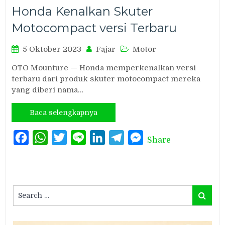
Honda Kenalkan Skuter
Motocompact versi Terbaru
5 Oktober 2023
Fajar
Motor
OTO Mounture — Honda memperkenalkan versi
terbaru dari produk skuter motocompact mereka
yang diberi nama…
Baca selengkapnya
Facebook
WhatsApp
Twitter
Line
LinkedIn
Telegram
Messenger
Share
Search
Search
for: