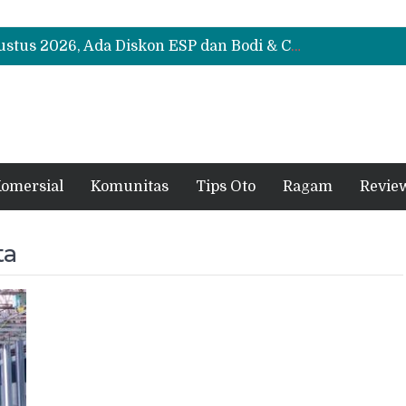
Suzuki XL7 Terbaru Jadi Favorit Test Drive di GIIAS 2026, Ini Fitur yang Paling Dipuji
Bukan Cuma Layar 14,6 Inci, Ini Fitur Pintar Changan Nevo Q05 yang Dibanderol Rp309 Juta
Promo Servis Mitsubishi Agustus 2026, Ada Diskon ESP dan Bodi & Cat Kilau Merdeka
Suzuki XL7 Terbaru Jadi Favorit Test Drive di GIIAS 2026, Ini Fitur yang Paling Dipuji
Bukan Cuma Layar 14,6 Inci, Ini Fitur Pintar Changan Nevo Q05 yang Dibanderol Rp309 Juta
omersial
Komunitas
Tips Oto
Ragam
Revie
ta