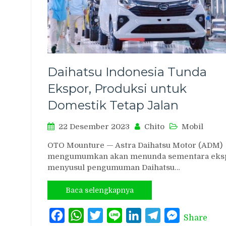
Daihatsu Indonesia Tunda
Ekspor, Produksi untuk
Domestik Tetap Jalan
22 Desember 2023
Chito
Mobil
OTO Mounture — Astra Daihatsu Motor (ADM)
mengumumkan akan menunda sementara eks
menyusul pengumuman Daihatsu…
Baca selengkapnya
Facebook
WhatsApp
Twitter
Line
LinkedIn
Telegram
Messenger
Share