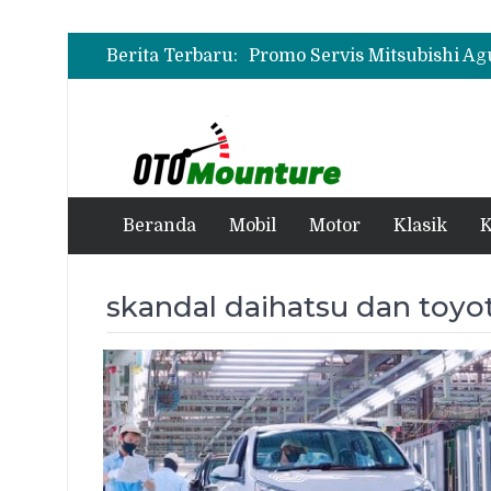
Berita Terbaru:
Beranda
Mobil
Motor
Klasik
K
skandal daihatsu dan toyo