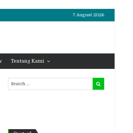
7 August 2026
w
Tentang Kami
Search
Search
for: