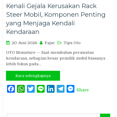
Kenali Gejala Kerusakan Rack
Steer Mobil, Komponen Penting
yang Menjaga Kendali
Kendaraan
20 Juni 2026
Fajar
Tips Oto
OTO Mounture — Saat membahas perawatan
kendaraan, sebagian besar pemilik mobil biasanya
lebih fokus pada…
Baca selengkapnya
Facebook
WhatsApp
Twitter
Line
LinkedIn
Telegram
Messenger
Share
Search