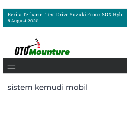
Leapmotor Mulai Perakitan Lokal di Indonesia, B10 dan C10 Jadi Model Perdana
Beli Mobil Jangan Cuma Lihat Cicilan, TAF dan OJK Tekankan Pentingnya Literasi Keuangan
Berita Terbaru:
Test Drive Suzuki Fronx SGX Hybrid Kuro di GIIAS 2026, Peserta Soroti Desain Sporty dan DVR
8 August 2026
Leapmotor Mulai Perakitan Lokal di Indonesia, B10 dan C10 Jadi Model Perdana
Beli Mobil Jangan Cuma Lihat Cicilan, TAF dan OJK Tekankan Pentingnya Literasi Keuangan
sistem kemudi mobil