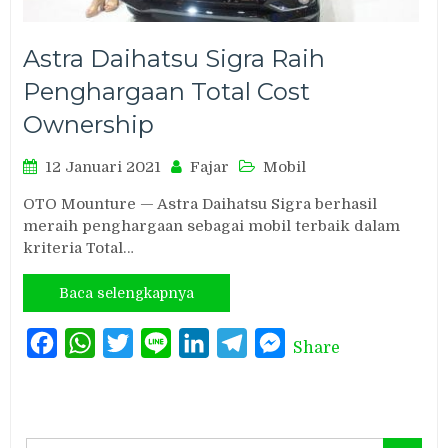
Astra Daihatsu Sigra Raih
Penghargaan Total Cost
Ownership
12 Januari 2021
Fajar
Mobil
OTO Mounture — Astra Daihatsu Sigra berhasil
meraih penghargaan sebagai mobil terbaik dalam
kriteria Total…
Baca selengkapnya
Facebook
WhatsApp
Twitter
Line
LinkedIn
Telegram
Messenger
Share
Search