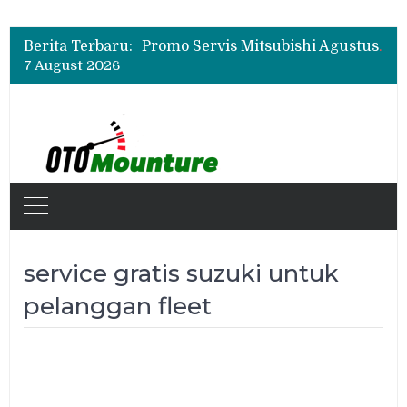
Suzuki XL7 Terbaru Jadi Favorit Test Drive di GIIAS 2026, Ini Fitur yang Paling Dipuji
Bukan Cuma Layar 14,6 Inci, Ini Fitur Pintar Changan Nevo Q05 yang Dibanderol Rp309 Juta
Berita Terbaru:
Promo Servis Mitsubishi Agustus 2026, Ada Diskon ESP dan Bodi & Cat Kilau Merdeka
7 August 2026
Suzuki XL7 Terbaru Jadi Favorit Test Drive di GIIAS 2026, Ini Fitur yang Paling Dipuji
Bukan Cuma Layar 14,6 Inci, Ini Fitur Pintar Changan Nevo Q05 yang Dibanderol Rp309 Juta
service gratis suzuki untuk
pelanggan fleet