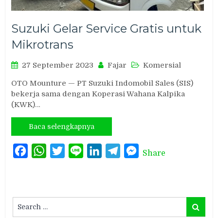
Suzuki Gelar Service Gratis untuk
Mikrotrans
27 September 2023
Fajar
Komersial
OTO Mounture — PT Suzuki Indomobil Sales (SIS)
bekerja sama dengan Koperasi Wahana Kalpika
(KWK)…
Baca selengkapnya
Facebook
WhatsApp
Twitter
Line
LinkedIn
Telegram
Messenger
Share
Search
Search
for: