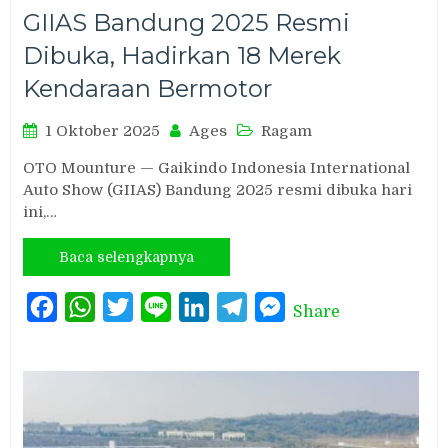
GIIAS Bandung 2025 Resmi
Dibuka, Hadirkan 18 Merek
Kendaraan Bermotor
1 Oktober 2025
Ages
Ragam
OTO Mounture — Gaikindo Indonesia International
Auto Show (GIIAS) Bandung 2025 resmi dibuka hari
ini,…
Baca selengkapnya
Facebook
WhatsApp
Twitter
Line
LinkedIn
Telegram
Messenger
Share