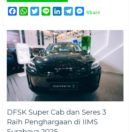
Facebook
WhatsApp
Twitter
Line
LinkedIn
Telegram
Messenger
Share
DFSK Super Cab dan Seres 3
Raih Penghargaan di IIMS
Surabaya 2025