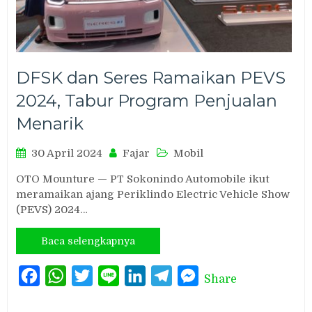
DFSK dan Seres Ramaikan PEVS
2024, Tabur Program Penjualan
Menarik
30 April 2024
Fajar
Mobil
OTO Mounture — PT Sokonindo Automobile ikut
meramaikan ajang Periklindo Electric Vehicle Show
(PEVS) 2024…
Baca selengkapnya
Facebook
WhatsApp
Twitter
Line
LinkedIn
Telegram
Messenger
Share