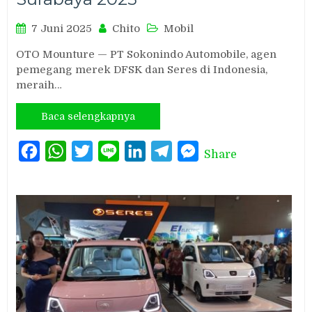
7 Juni 2025
Chito
Mobil
OTO Mounture — PT Sokonindo Automobile, agen
pemegang merek DFSK dan Seres di Indonesia,
meraih…
Baca selengkapnya
Facebook
WhatsApp
Twitter
Line
LinkedIn
Telegram
Messenger
Share