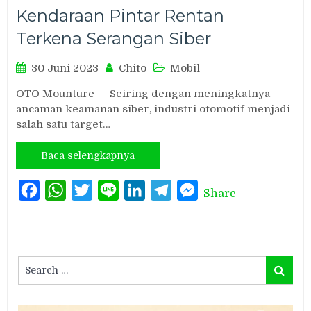
Kendaraan Pintar Rentan
Terkena Serangan Siber
30 Juni 2023
Chito
Mobil
OTO Mounture — Seiring dengan meningkatnya
ancaman keamanan siber, industri otomotif menjadi
salah satu target…
Baca selengkapnya
Facebook
WhatsApp
Twitter
Line
LinkedIn
Telegram
Messenger
Share
Search
Search
for: