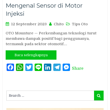
Mengenal Sensor di Motor
Injeksi
12 September 2023
Chito
Tips Oto
OTO Mounture — Perkembangan teknologi turut
membawa dampak positif bagi penggunanya,
termasuk pada sektor otomotif.…
Baca selengkapnya
Facebook
WhatsApp
Twitter
Line
LinkedIn
Telegram
Messenger
Share
Search
Search
for: