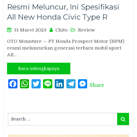
Resmi Meluncur, Ini Spesifikasi
All New Honda Civic Type R
31 Maret 2023
Chito
Review
OTO Mounture — PT Honda Prospect Motor (HPM)
resmi meluncurkan generasi terbaru mobil sport
All…
Baca selengkapnya
Facebook
WhatsApp
Twitter
Line
LinkedIn
Telegram
Messenger
Share
Search
Search
for: