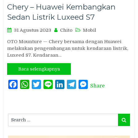
Chery – Huawei Kembangkan
Sedan Listrik Luxeed S7
31 Agustus 2023
Chito
Mobil
OTO Mounture — Chery bersama dengan Huawei
melakukan pengembangan untuk kendaraan listrik,
Luxeed S7. Kendaraan…
Baca selengkapnya
Facebook
WhatsApp
Twitter
Line
LinkedIn
Telegram
Messenger
Share
Search
Search
for: