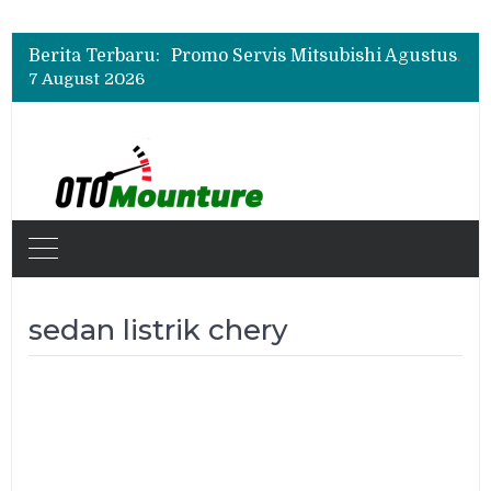
Bukan Cuma Layar 14,6 Inci, Ini Fitur Pintar Changan Nevo Q05 yang Dibanderol Rp309 Juta
Promo Servis Mitsubishi Agustus 2026, Ada Diskon ESP dan Bodi & Cat Kilau Merdeka
Berita Terbaru:
Suzuki XL7 Terbaru Jadi Favorit Test Drive di GIIAS 2026, Ini Fitur yang Paling Dipuji
7 August 2026
Bukan Cuma Layar 14,6 Inci, Ini Fitur Pintar Changan Nevo Q05 yang Dibanderol Rp309 Juta
sedan listrik chery