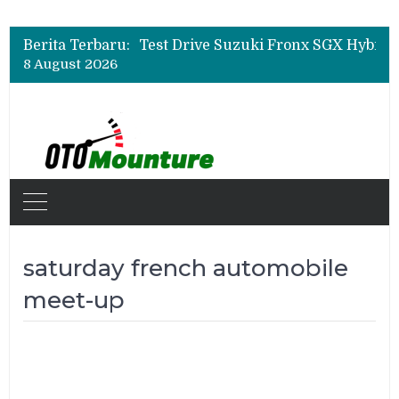
Leapmotor Mulai Perakitan Lokal di Indonesia, B10 dan C10 Jadi Model Perdana
Beli Mobil Jangan Cuma Lihat Cicilan, TAF dan OJK Tekankan Pentingnya Literasi Keuangan
Berita Terbaru:
Test Drive Suzuki Fronx SGX Hybrid Kuro di GIIAS 2026, Peserta Soroti Desain Sporty dan DVR
8 August 2026
Leapmotor Mulai Perakitan Lokal di Indonesia, B10 dan C10 Jadi Model Perdana
Beli Mobil Jangan Cuma Lihat Cicilan, TAF dan OJK Tekankan Pentingnya Literasi Keuangan
saturday french automobile
meet-up