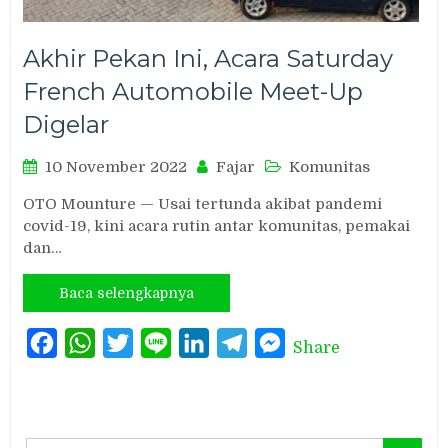
Akhir Pekan Ini, Acara Saturday
French Automobile Meet-Up
Digelar
10 November 2022
Fajar
Komunitas
OTO Mounture — Usai tertunda akibat pandemi
covid-19, kini acara rutin antar komunitas, pemakai
dan…
Baca selengkapnya
Facebook
WhatsApp
Twitter
Line
LinkedIn
Telegram
Messenger
Share
Search