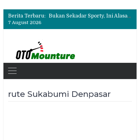
Geely Hadirkan The True Blue Journey, Fans Bisa Dapat Tiket Chelsea vs AC Milan
Suzuki XL7 Terbaru Jadi Favorit Test Drive di GIIAS 2026, Ini Fitur yang Paling Dipuji
Berita Terbaru:
Bukan Sekadar Sporty, Ini Alasan Suzuki Fronx SGX Hybrid Kuro Layak Dilirik
7 August 2026
Geely Hadirkan The True Blue Journey, Fans Bisa Dapat Tiket Chelsea vs AC Milan
Suzuki XL7 Terbaru Jadi Favorit Test Drive di GIIAS 2026, Ini Fitur yang Paling Dipuji
rute Sukabumi Denpasar