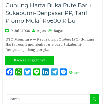
Gunung Harta Buka Rute Baru
Sukabumi-Denpasar PP, Tarif
Promo Mulai Rp600 Ribu
9 Juli 2026
Ages
Ragam
OTO Mounture — Perusahaan Otobus (PO) Gunung
Harta resmi membuka rute baru Sukabumi-
Denpasar pulang pergi…
Baca selengkapnya
Facebook
WhatsApp
Twitter
Line
LinkedIn
Telegram
Messenger
Share
Search
Search
for: