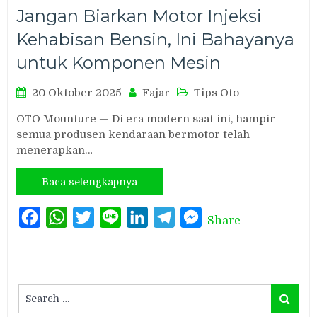
Jangan Biarkan Motor Injeksi
Kehabisan Bensin, Ini Bahayanya
untuk Komponen Mesin
20 Oktober 2025
Fajar
Tips Oto
OTO Mounture — Di era modern saat ini, hampir
semua produsen kendaraan bermotor telah
menerapkan…
Baca selengkapnya
Facebook
WhatsApp
Twitter
Line
LinkedIn
Telegram
Messenger
Share
Search
Search
for: