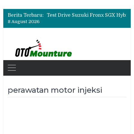
Leapmotor Mulai Perakitan Lokal di Indonesia, B10 dan C10 Jadi Model Perdana
Beli Mobil Jangan Cuma Lihat Cicilan, TAF dan OJK Tekankan Pentingnya Literasi Keuangan
Berita Terbaru:
Test Drive Suzuki Fronx SGX Hybrid Kuro di GIIAS 2026, Peserta Soroti Desain Sporty dan DVR
8 August 2026
Leapmotor Mulai Perakitan Lokal di Indonesia, B10 dan C10 Jadi Model Perdana
Beli Mobil Jangan Cuma Lihat Cicilan, TAF dan OJK Tekankan Pentingnya Literasi Keuangan
perawatan motor injeksi