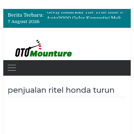
Bukan Sekadar Sporty, Ini Alasan Suzuki Fronx SGX Hybrid Kuro Layak Dilirik
Geely Hadirkan The True Blue Journey, Fans Bisa Dapat Tiket Chelsea vs AC Milan
Berita Terbaru:
Auto2000 Gelar Kompetisi Mekanik Terbaik 2026, Ini Daftar Lengkap Juaranya
7 August 2026
Bukan Sekadar Sporty, Ini Alasan Suzuki Fronx SGX Hybrid Kuro Layak Dilirik
penjualan ritel honda turun