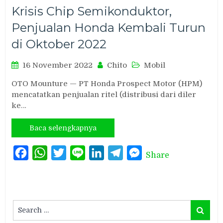
Krisis Chip Semikonduktor,
Penjualan Honda Kembali Turun
di Oktober 2022
16 November 2022
Chito
Mobil
OTO Mounture — PT Honda Prospect Motor (HPM)
mencatatkan penjualan ritel (distribusi dari diler
ke…
Baca selengkapnya
Facebook
WhatsApp
Twitter
Line
LinkedIn
Telegram
Messenger
Share
Search
Search
for: