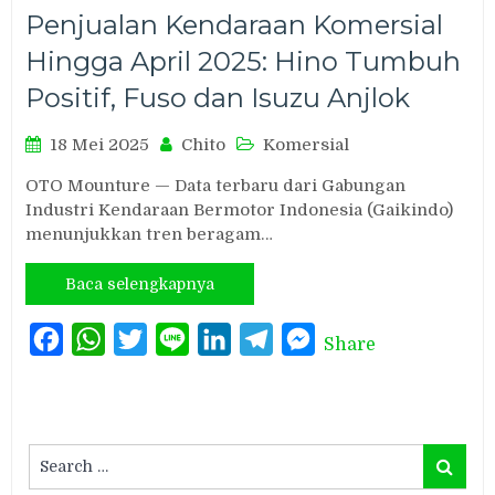
Penjualan Kendaraan Komersial
Hingga April 2025: Hino Tumbuh
Positif, Fuso dan Isuzu Anjlok
18 Mei 2025
Chito
Komersial
OTO Mounture — Data terbaru dari Gabungan
Industri Kendaraan Bermotor Indonesia (Gaikindo)
menunjukkan tren beragam…
Baca selengkapnya
Facebook
WhatsApp
Twitter
Line
LinkedIn
Telegram
Messenger
Share
Search
Search
for: