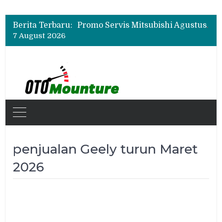
Suzuki XL7 Terbaru Jadi Favorit Test Drive di GIIAS 2026, Ini Fitur yang Paling Dipuji
Bukan Cuma Layar 14,6 Inci, Ini Fitur Pintar Changan Nevo Q05 yang Dibanderol Rp309 Juta
Berita Terbaru:
Promo Servis Mitsubishi Agustus 2026, Ada Diskon ESP dan Bodi & Cat Kilau Merdeka
7 August 2026
Suzuki XL7 Terbaru Jadi Favorit Test Drive di GIIAS 2026, Ini Fitur yang Paling Dipuji
Bukan Cuma Layar 14,6 Inci, Ini Fitur Pintar Changan Nevo Q05 yang Dibanderol Rp309 Juta
penjualan Geely turun Maret
2026