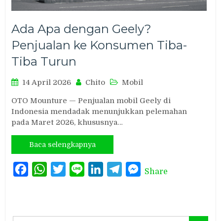
Ada Apa dengan Geely?
Penjualan ke Konsumen Tiba-
Tiba Turun
14 April 2026
Chito
Mobil
OTO Mounture — Penjualan mobil Geely di
Indonesia mendadak menunjukkan pelemahan
pada Maret 2026, khususnya…
Baca selengkapnya
Facebook
WhatsApp
Twitter
Line
LinkedIn
Telegram
Messenger
Share
Search