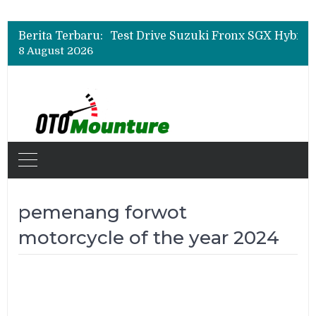
Leapmotor Mulai Perakitan Lokal di Indonesia, B10 dan C10 Jadi Model Perdana
Beli Mobil Jangan Cuma Lihat Cicilan, TAF dan OJK Tekankan Pentingnya Literasi Keuangan
Berita Terbaru:
Test Drive Suzuki Fronx SGX Hybrid Kuro di GIIAS 2026, Peserta Soroti Desain Sporty dan DVR
8 August 2026
Leapmotor Mulai Perakitan Lokal di Indonesia, B10 dan C10 Jadi Model Perdana
Beli Mobil Jangan Cuma Lihat Cicilan, TAF dan OJK Tekankan Pentingnya Literasi Keuangan
pemenang forwot
motorcycle of the year 2024