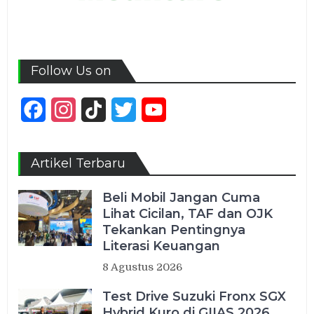
Follow Us on
Facebook
Instagram
TikTok
Twitter
YouTube
Channel
Artikel Terbaru
Beli Mobil Jangan Cuma
Lihat Cicilan, TAF dan OJK
Tekankan Pentingnya
Literasi Keuangan
8 Agustus 2026
Test Drive Suzuki Fronx SGX
Hybrid Kuro di GIIAS 2026,