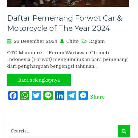
Daftar Pemenang Forwot Car &
Motorcycle of The Year 2024
22 Desember 2024
Chito
Ragam
OTO Mounture — Forum Wartawan Otomotif
Indonesia (Forwot) mengumumkan para pemenang
dari penghargaan bergengsi tahunan…
Baca selengkapnya
Facebook
WhatsApp
Twitter
Line
LinkedIn
Telegram
Messenger
Share
Search
Search
for: