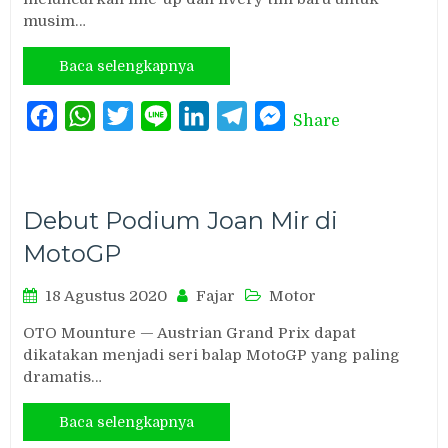
musim…
Baca selengkapnya
Facebook
WhatsApp
Twitter
Line
LinkedIn
Telegram
Messenger
Share
Debut Podium Joan Mir di
MotoGP
18 Agustus 2020
Fajar
Motor
OTO Mounture — Austrian Grand Prix dapat
dikatakan menjadi seri balap MotoGP yang paling
dramatis…
Baca selengkapnya