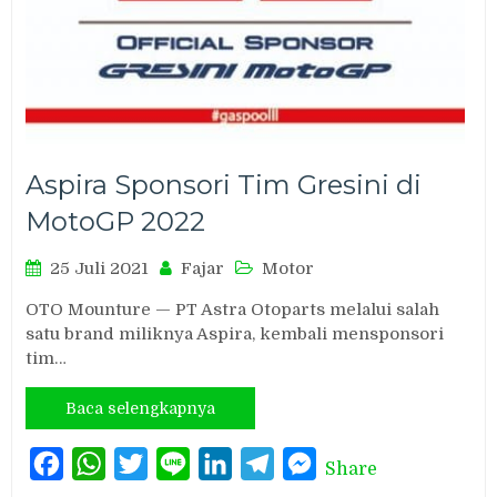
Aspira Sponsori Tim Gresini di
MotoGP 2022
25 Juli 2021
Fajar
Motor
OTO Mounture — PT Astra Otoparts melalui salah
satu brand miliknya Aspira, kembali mensponsori
tim…
Baca selengkapnya
Facebook
WhatsApp
Twitter
Line
LinkedIn
Telegram
Messenger
Share