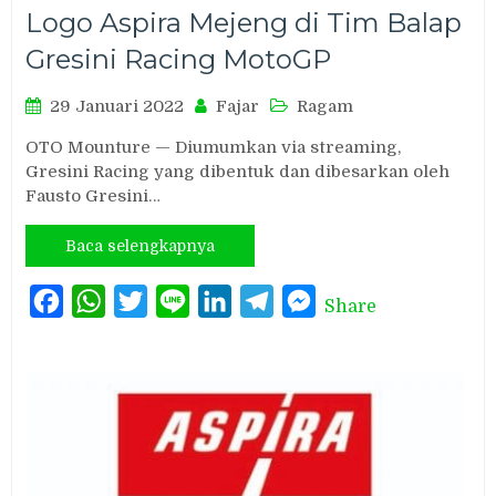
Logo Aspira Mejeng di Tim Balap
Gresini Racing MotoGP
29 Januari 2022
Fajar
Ragam
OTO Mounture — Diumumkan via streaming,
Gresini Racing yang dibentuk dan dibesarkan oleh
Fausto Gresini…
Baca selengkapnya
Facebook
WhatsApp
Twitter
Line
LinkedIn
Telegram
Messenger
Share