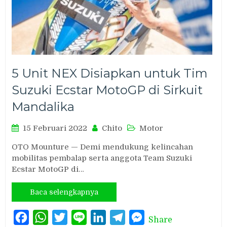
5 Unit NEX Disiapkan untuk Tim
Suzuki Ecstar MotoGP di Sirkuit
Mandalika
15 Februari 2022
Chito
Motor
OTO Mounture — Demi mendukung kelincahan
mobilitas pembalap serta anggota Team Suzuki
Ecstar MotoGP di…
Baca selengkapnya
Facebook
WhatsApp
Twitter
Line
LinkedIn
Telegram
Messenger
Share