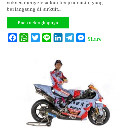
sukses menyelesaikan tes pramusim yang
berlangsung di Sirkuit…
Baca selengkapnya
Facebook
WhatsApp
Twitter
Line
LinkedIn
Telegram
Messenger
Share