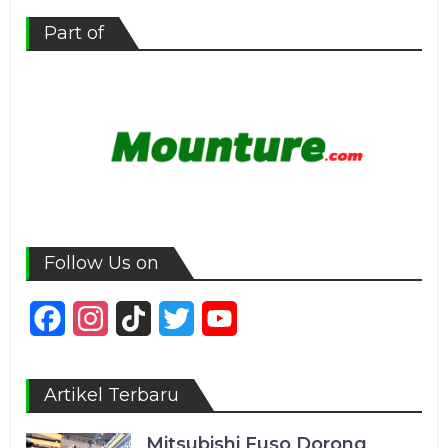
Part of
Follow Us on
Facebook
Instagram
TikTok
Twitter
YouTube
Channel
Artikel Terbaru
Mitsubishi Fuso Dorong