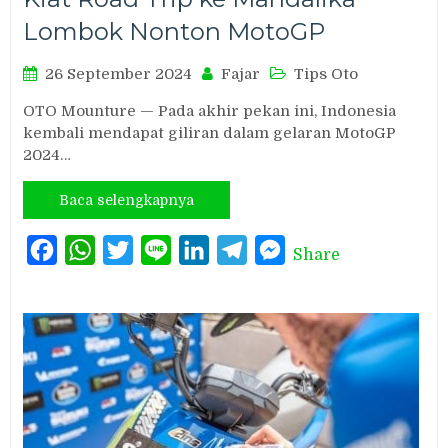
Lombok Nonton MotoGP
26 September 2024
Fajar
Tips Oto
OTO Mounture — Pada akhir pekan ini, Indonesia
kembali mendapat giliran dalam gelaran MotoGP
2024…
Baca selengkapnya
Facebook
WhatsApp
Twitter
Line
LinkedIn
Telegram
Messenger
Share