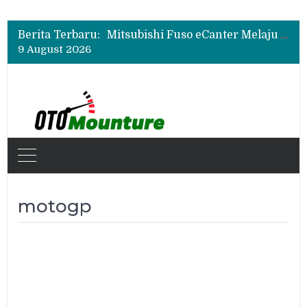
Mitsubishi Fuso Dorong Armada Minim Downtime lewat VIP Fleet Training 2026
Mitsubishi Fuso eCanter Melaju di Bisnis Logistik, Fastana Jadi Pengguna Baru
Berita Terbaru:
Mitsubishi Fuso Perkenalkan Next Generation Zero Down Time di GIIAS 2026
9 August 2026
Mitsubishi Fuso Dorong Armada Minim Downtime lewat VIP Fleet Training 2026
motogp