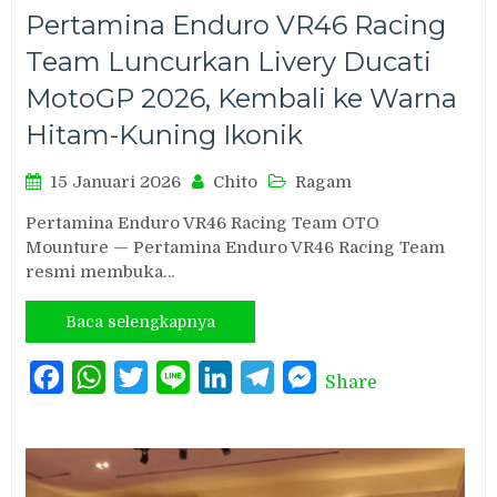
Pertamina Enduro VR46 Racing
Team Luncurkan Livery Ducati
MotoGP 2026, Kembali ke Warna
Hitam-Kuning Ikonik
15 Januari 2026
Chito
Ragam
Pertamina Enduro VR46 Racing Team OTO
Mounture — Pertamina Enduro VR46 Racing Team
resmi membuka…
Baca selengkapnya
Facebook
WhatsApp
Twitter
Line
LinkedIn
Telegram
Messenger
Share