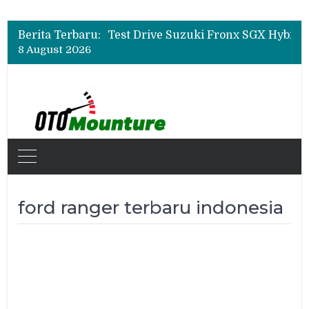
Leapmotor Mulai Perakitan Lokal di Indonesia, B10 dan C10 Jadi Model Perdana
Beli Mobil Jangan Cuma Lihat Cicilan, TAF dan OJK Tekankan Pentingnya Literasi Keuangan
Berita Terbaru:
Test Drive Suzuki Fronx SGX Hybrid Kuro di GIIAS 2026, Peserta Soroti Desain Sporty dan DVR
8 August 2026
Leapmotor Mulai Perakitan Lokal di Indonesia, B10 dan C10 Jadi Model Perdana
Beli Mobil Jangan Cuma Lihat Cicilan, TAF dan OJK Tekankan Pentingnya Literasi Keuangan
ford ranger terbaru indonesia