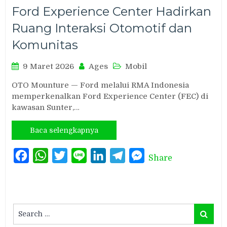
Ford Experience Center Hadirkan
Ruang Interaksi Otomotif dan
Komunitas
9 Maret 2026
Ages
Mobil
OTO Mounture — Ford melalui RMA Indonesia
memperkenalkan Ford Experience Center (FEC) di
kawasan Sunter,…
Baca selengkapnya
Facebook
WhatsApp
Twitter
Line
LinkedIn
Telegram
Messenger
Share
Search
Search
for: