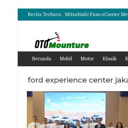
Berita Terbaru:
Beranda
Mobil
Motor
Klasik
K
ford experience center jak