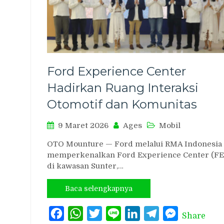
Ford Experience Center
Hadirkan Ruang Interaksi
Otomotif dan Komunitas
9 Maret 2026
Ages
Mobil
OTO Mounture — Ford melalui RMA Indonesia
memperkenalkan Ford Experience Center (FE
di kawasan Sunter,…
Baca selengkapnya
Facebook
WhatsApp
Twitter
Line
LinkedIn
Telegram
Messenger
Share