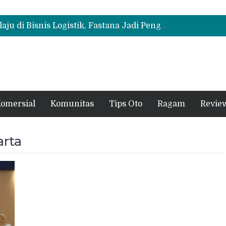
Mitsubishi Fuso Perkenalkan Next Generation Zero Down Time di GIIAS 2026
Mitsubishi Fuso Dorong Armada Minim Downtime lewat VIP Fleet Training 2026
Mitsubishi Fuso eCanter Melaju di Bisnis Logistik, Fastana Jadi Pengguna Baru
Mitsubishi Fuso Perkenalkan Next Generation Zero Down Time di GIIAS 2026
Mitsubishi Fuso Dorong Armada Minim Downtime lewat VIP Fleet Training 2026
omersial
Komunitas
Tips Oto
Ragam
Revie
arta