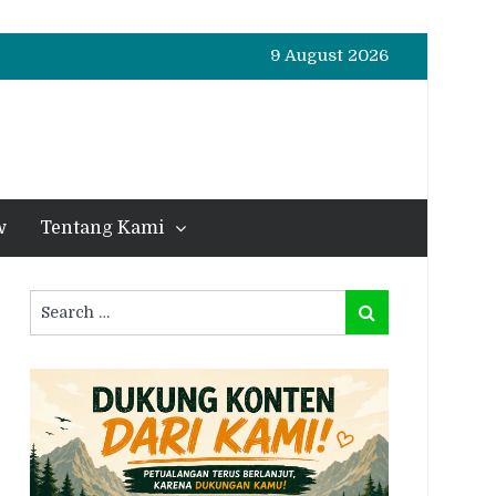
9 August 2026
w
Tentang Kami
Search
Search
for: