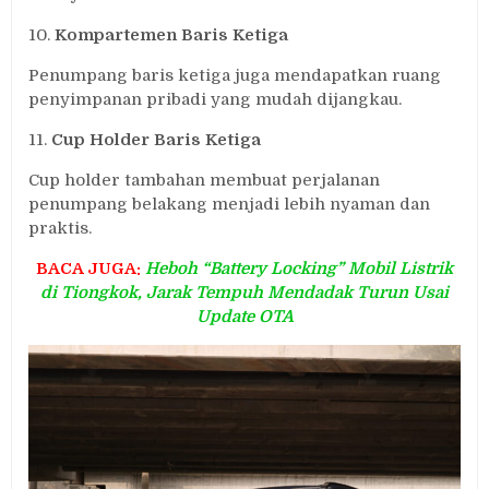
10.
Kompartemen Baris Ketiga
Penumpang baris ketiga juga mendapatkan ruang
penyimpanan pribadi yang mudah dijangkau.
11.
Cup Holder Baris Ketiga
Cup holder tambahan membuat perjalanan
penumpang belakang menjadi lebih nyaman dan
praktis.
BACA JUGA:
Heboh “Battery Locking” Mobil Listrik
di Tiongkok, Jarak Tempuh Mendadak Turun Usai
Update OTA