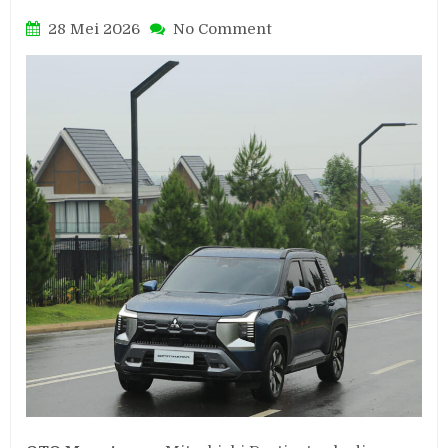
on
28 Mei 2026
No Comment
Mitsubishi
Destinator:
SUV
Keluarga
Modern
dengan
Kabin
Luas
dan
Banyak
Ruang
Penyimpanan