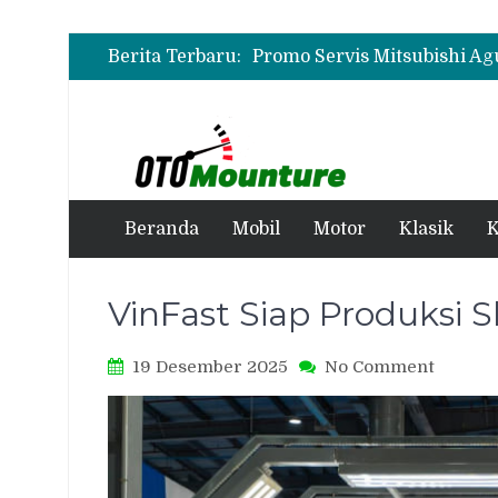
Berita Terbaru:
Beranda
Mobil
Motor
Klasik
K
VinFast Siap Produksi S
on
19 Desember 2025
No Comment
VinFast
Siap
Produk
Skuter
Listrik