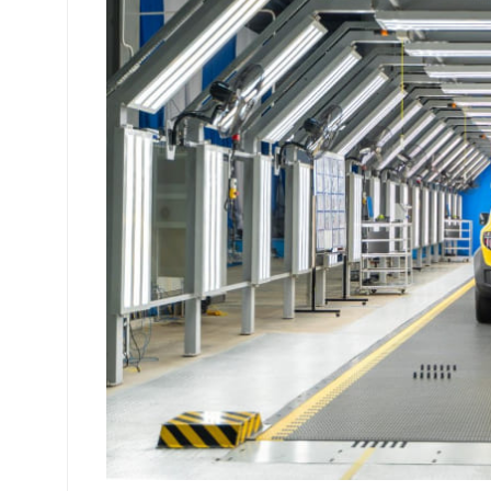
di
Pabrik
Subang