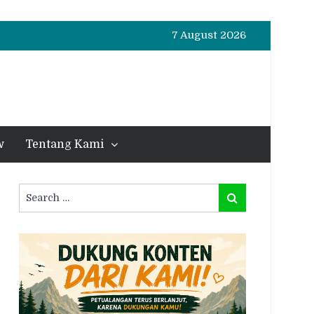
7 August 2026
w
Tentang Kami
Search
Search
for: