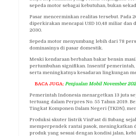
sepeda motor sebagai kebutuhan, bukan sekada
Pasar mencerminkan realitas tersebut. Pada 2
diperkirakan mencapai USD 10,48 miliar dan 
2030.
Sepeda motor menyumbang lebih dari 78 pers
dominasinya di pasar domestik.
Meski kendaraan berbahan bakar bensin masi
pertumbuhan signifikan. Insentif pemerintah,
serta meningkatnya kesadaran lingkungan m
BACA JUGA:
Penjualan Mobil November 2025
Pemerintah Indonesia menargetkan 13 juta se
tertuang dalam Perpres No. 55 Tahun 2019. Be
Tingkat Komponen Dalam Negeri (TKDN), mend
Produksi skuter listrik VinFast di Subang seja
memperpendek rantai pasok, meningkatkan 
produk yang sesuai dengan kondisi jalan, keb