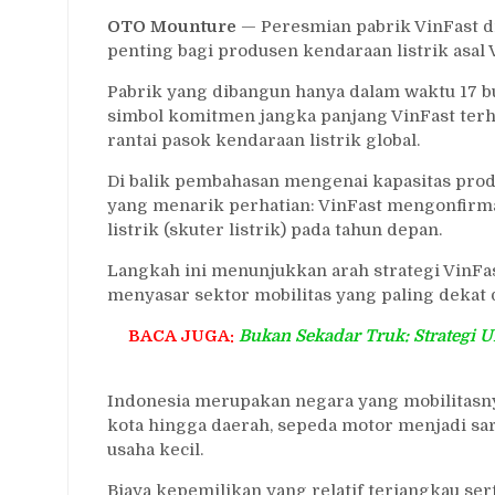
OTO Mounture
— Peresmian pabrik VinFast di
penting bagi produsen kendaraan listrik asal 
Pabrik yang dibangun hanya dalam waktu 17 bu
simbol komitmen jangka panjang VinFast terh
rantai pasok kendaraan listrik global.
Di balik pembahasan mengenai kapasitas produk
yang menarik perhatian: VinFast mengonfirm
listrik (skuter listrik) pada tahun depan.
Langkah ini menunjukkan arah strategi VinFast
menyasar sektor mobilitas yang paling dekat
BACA JUGA:
Bukan Sekadar Truk: Strategi 
Indonesia merupakan negara yang mobilitasny
kota hingga daerah, sepeda motor menjadi sa
usaha kecil.
Biaya kepemilikan yang relatif terjangkau 