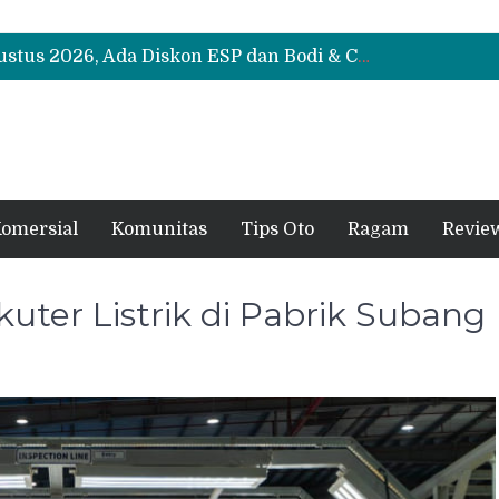
Suzuki XL7 Terbaru Jadi Favorit Test Drive di GIIAS 2026, Ini Fitur yang Paling Dipuji
Bukan Cuma Layar 14,6 Inci, Ini Fitur Pintar Changan Nevo Q05 yang Dibanderol Rp309 Juta
Promo Servis Mitsubishi Agustus 2026, Ada Diskon ESP dan Bodi & Cat Kilau Merdeka
Suzuki XL7 Terbaru Jadi Favorit Test Drive di GIIAS 2026, Ini Fitur yang Paling Dipuji
Bukan Cuma Layar 14,6 Inci, Ini Fitur Pintar Changan Nevo Q05 yang Dibanderol Rp309 Juta
omersial
Komunitas
Tips Oto
Ragam
Revie
kuter Listrik di Pabrik Subang
si