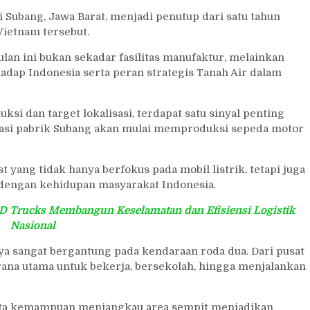
 Subang, Jawa Barat, menjadi penutup dari satu tahun
Vietnam tersebut.
lan ini bukan sekadar fasilitas manufaktur, melainkan
adap Indonesia serta peran strategis Tanah Air dalam
si dan target lokalisasi, terdapat satu sinyal penting
asi pabrik Subang akan mulai memproduksi sepeda motor
 yang tidak hanya berfokus pada mobil listrik, tetapi juga
 dengan kehidupan masyarakat Indonesia.
UD Trucks Membangun Keselamatan dan Efisiensi Logistik
Nasional
a sangat bergantung pada kendaraan roda dua. Dari pusat
rana utama untuk bekerja, bersekolah, hingga menjalankan
serta kemampuan menjangkau area sempit menjadikan