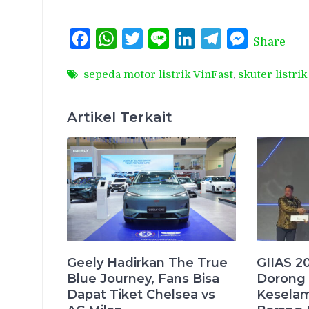
Facebook
WhatsApp
Twitter
Line
LinkedIn
Telegram
Messenger
Share
sepeda motor listrik VinFast
,
skuter listri
Artikel Terkait
Geely Hadirkan The True
GIIAS 2
Blue Journey, Fans Bisa
Dorong 
Dapat Tiket Chelsea vs
Keselam