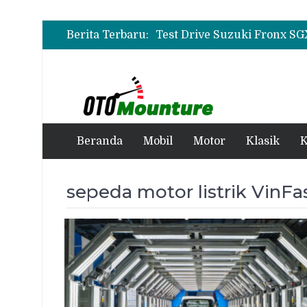
Berita Terbaru:
Beranda
Mobil
Motor
Klasik
K
sepeda motor listrik VinFa