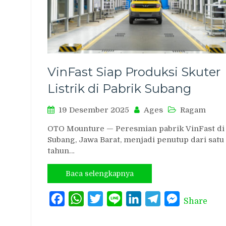
VinFast Siap Produksi Skuter
Listrik di Pabrik Subang
19 Desember 2025
Ages
Ragam
OTO Mounture — Peresmian pabrik VinFast di
Subang, Jawa Barat, menjadi penutup dari satu
tahun…
Baca selengkapnya
Facebook
WhatsApp
Twitter
Line
LinkedIn
Telegram
Messenger
Share