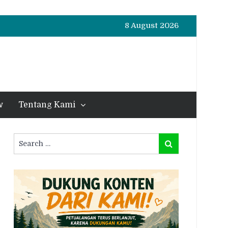
8 August 2026
w
Tentang Kami
Search
Search
for: