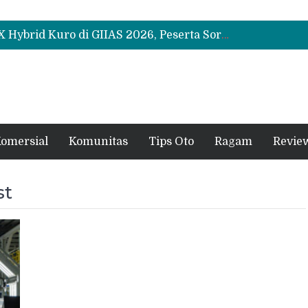
Leapmotor Mulai Perakitan Lokal di Indonesia, B10 dan C10 Jadi Model Perdana
Beli Mobil Jangan Cuma Lihat Cicilan, TAF dan OJK Tekankan Pentingnya Literasi Keuangan
Test Drive Suzuki Fronx SGX Hybrid Kuro di GIIAS 2026, Peserta Soroti Desain Sporty dan DVR
Leapmotor Mulai Perakitan Lokal di Indonesia, B10 dan C10 Jadi Model Perdana
Beli Mobil Jangan Cuma Lihat Cicilan, TAF dan OJK Tekankan Pentingnya Literasi Keuangan
omersial
Komunitas
Tips Oto
Ragam
Revie
st