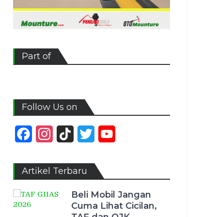
Part of
Follow Us on
Facebook
Instagram
TikTok
Twitter
YouTube
Channel
Artikel Terbaru
Beli Mobil Jangan
Cuma Lihat Cicilan,