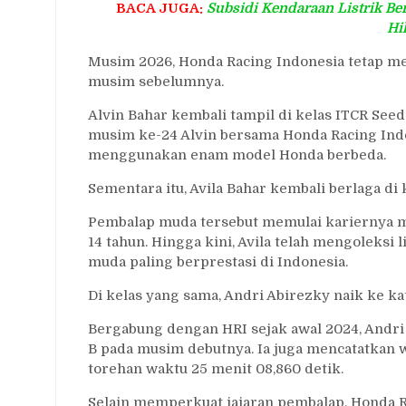
BACA JUGA:
Subsidi Kendaraan Listrik Be
Hi
Musim 2026, Honda Racing Indonesia tetap m
musim sebelumnya.
Alvin Bahar kembali tampil di kelas ITCR See
musim ke-24 Alvin bersama Honda Racing Indo
menggunakan enam model Honda berbeda.
Sementara itu, Avila Bahar kembali berlaga di
Pembalap muda tersebut memulai kariernya me
14 tahun. Hingga kini, Avila telah mengoleksi 
muda paling berprestasi di Indonesia.
Di kelas yang sama, Andri Abirezky naik ke k
Bergabung dengan HRI sejak awal 2024, Andri
B pada musim debutnya. Ia juga mencatatkan
torehan waktu 25 menit 08,860 detik.
Selain memperkuat jajaran pembalap, Honda R