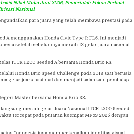
rbasis Nikel Mulai Juni 2026, Pemerintah Fokus Perkuat
lirisasi Nasional
engandalkan para juara yang telah membawa prestasi pada
ded A menggunakan Honda Civic Type R FL5. Ini menjadi
nesia setelah sebelumnya meraih 13 gelar juara nasional
 kelas ITCR 1.200 Seeded A bersama Honda Brio RS.
lalui Honda Brio Speed Challenge pada 2016 saat berusia
lima gelar juara nasional dan menjadi salah satu pembalap
ategori Master bersama Honda Brio RS.
 langsung meraih gelar Juara Nasional ITCR 1.200 Seeded
 waktu tercepat pada putaran keempat MFoS 2025 dengan
acing Indonesia juga memperkenalkan identitas visual