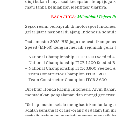
diuji bukan hanya soal kecepatan, tetapi juga
maju tanpa kehilangan identitas,” ujarnya.
BACA JUGA:
Mitsubishi Pajero R
Sejak resmi berkiprah di motorsport Indones
gelar juara nasional di ajang Indonesia Sentul
Pada musim 2025, HRI juga mencatatkan pencap
Speed (MFoS) dengan meraih sejumlah gelar b
– National Championship ITCR 1.200 Seeded A
– National Championship ITCR 1.200 Seeded B
– National Championship ITCR 3.600 Seeded A
– Team Constructor Champion ITCR 1.200
– Team Constructor Champion ITCR 3.600
Direktur Honda Racing Indonesia, Alvin Baha
memadukan pengalaman dan energi generasi
“Setiap musim selalu menghadirkan tantanga
adalah semangat orang-orang di dalam tim in
terbaik. Tahun ini menjadi momen menarik k