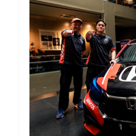
Racing
Indonesia
Umumkan
Line-
up
Pembalap
2026,
Hadirkan
Talenta
Muda
dan
Identitas
Baru