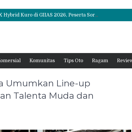
Leapmotor Mulai Perakitan Lokal di Indonesia, B10 dan C10 Jadi Model Perdana
Beli Mobil Jangan Cuma Lihat Cicilan, TAF dan OJK Tekankan Pentingnya Literasi Keuangan
Test Drive Suzuki Fronx SGX Hybrid Kuro di GIIAS 2026, Peserta Soroti Desain Sporty dan DVR
Leapmotor Mulai Perakitan Lokal di Indonesia, B10 dan C10 Jadi Model Perdana
Beli Mobil Jangan Cuma Lihat Cicilan, TAF dan OJK Tekankan Pentingnya Literasi Keuangan
omersial
Komunitas
Tips Oto
Ragam
Revie
ia Umumkan Line-up
kan Talenta Muda dan