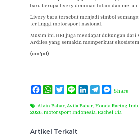
baru berupa livery dominan hitam dan merah y
Livery baru tersebut menjadi simbol semangat
tertinggi motorsport nasional.
Musim ini, HRI juga mendapat dukungan dari s
Ardiles yang semakin memperkuat ekosistem
(om/pd)
Facebook
WhatsApp
Twitter
Line
LinkedIn
Telegram
Messenger
Share
Alvin Bahar
,
Avila Bahar
,
Honda Racing Ind
2026
,
motorsport Indonesia
,
Rachel Cia
Artikel Terkait