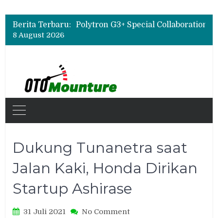
Leapmotor Mulai Perakitan Lokal di Indonesia, B10 dan C10 Jadi Model Perdana
Polytron G3+ Special Collaboration Meluncur di GIIAS 2026, Tampil Makin Gahar dengan Two-Tone
Berita Terbaru:
Bukan Cuma Layar 14,6 Inci, Ini Fitur Pintar Changan Nevo Q05 yang Dibanderol Rp309 Juta
8 August 2026
Leapmotor Mulai Perakitan Lokal di Indonesia, B10 dan C10 Jadi Model Perdana
Dukung Tunanetra saat
Jalan Kaki, Honda Dirikan
Startup Ashirase
on
31 Juli 2021
No Comment