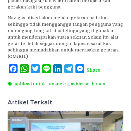
posisi, navigasi, dan waktu satelit berdasarkan
gerakan kaki pengguna.
Navigasi disediakan melalui getaran pada kaki,
sehingga tidak mengganggu tangan pengguna yang
memegang tongkat atau telinga yang digunakan
untuk mendengarkan suara sekitar. Selain itu, alat
getar terletak sejajar dengan lapisan saraf kaki
sehingga memudahkan untuk merasakan getaran.
(OM/RIL)
Facebook
WhatsApp
Twitter
Line
LinkedIn
Telegram
Messenger
Share
aplikasi untuk tunanetra
,
ashirase
,
honda
Artikel Terkait