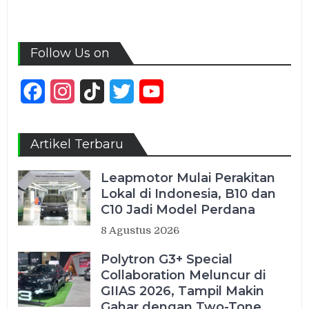
Follow Us on
Facebook
Instagram
TikTok
Twitter
YouTube
Channel
Artikel Terbaru
Leapmotor Mulai Perakitan
Lokal di Indonesia, B10 dan
C10 Jadi Model Perdana
8 Agustus 2026
Polytron G3+ Special
Collaboration Meluncur di
GIIAS 2026, Tampil Makin
Gahar dengan Two-Tone