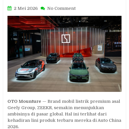
on
2 Mei 2026
No Comment
ZEEKR
Pamer
Teknologi
EV
Premium
di
Auto
China
2026,
Sinyal
Kuat
untuk
Indonesia
OTO Mounture
— Brand mobil listrik premium asal
Geely Group, ZEEKR, semakin menunjukkan
ambisinya di pasar global. Hal ini terlihat dari
kehadiran lini produk terbaru mereka di Auto China
2026.