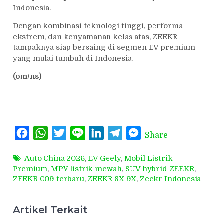
Indonesia.
Dengan kombinasi teknologi tinggi, performa
ekstrem, dan kenyamanan kelas atas, ZEEKR
tampaknya siap bersaing di segmen EV premium
yang mulai tumbuh di Indonesia.
(om/ns)
Facebook
WhatsApp
Twitter
Line
LinkedIn
Telegram
Messenger
Share
Auto China 2026
,
EV Geely
,
Mobil Listrik
Premium
,
MPV listrik mewah
,
SUV hybrid ZEEKR
,
ZEEKR 009 terbaru
,
ZEEKR 8X 9X
,
Zeekr Indonesia
Artikel Terkait