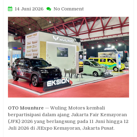
on
14 Juni 2026
No Comment
Wuling
Hadir
di
Jakarta
Fair
2026,
Tawarkan
Mobil
Listrik
Terbaru
dan
Promo
Menarik
OTO Mounture
— Wuling Motors kembali
berpartisipasi dalam ajang Jakarta Fair Kemayoran
(JFK) 2026 yang berlangsung pada 11 Juni hingga 12
Juli 2026 di JIExpo Kemayoran, Jakarta Pusat.