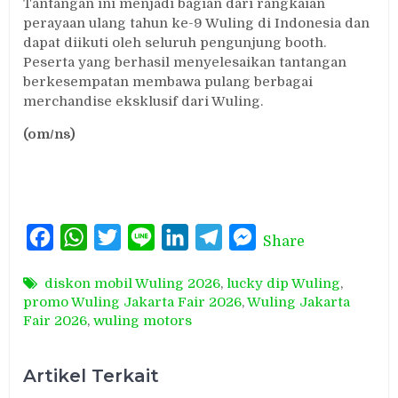
Tantangan ini menjadi bagian dari rangkaian
perayaan ulang tahun ke-9 Wuling di Indonesia dan
dapat diikuti oleh seluruh pengunjung booth.
Peserta yang berhasil menyelesaikan tantangan
berkesempatan membawa pulang berbagai
merchandise eksklusif dari Wuling.
(om/ns)
Facebook
WhatsApp
Twitter
Line
LinkedIn
Telegram
Messenger
Share
diskon mobil Wuling 2026
,
lucky dip Wuling
,
promo Wuling Jakarta Fair 2026
,
Wuling Jakarta
Fair 2026
,
wuling motors
Artikel Terkait