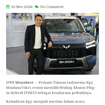
on
10 Mei 2026
No Comment
Egy
Maulana
Vikri
Pilih
Wuling
Motors
Eksion
PHEV,
Tertarik
Kabin
Luas
dan
Fitur
Modern
OTO Mounture
— Pemain Timnas Indonesia, Egy
Maulana Vikri, resmi memilih Wuling Eksion Plug-
in Hybrid (PHEV) sebagai kendaraan pribadinya.
Kehadiran Egy menjadi sorotan dalam acara