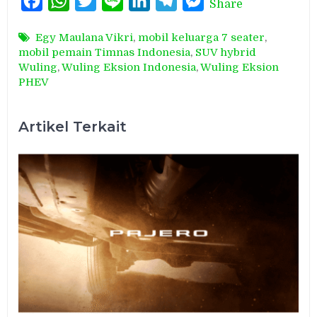
Facebook
WhatsApp
Twitter
Line
LinkedIn
Telegram
Messenger
Share
Egy Maulana Vikri
,
mobil keluarga 7 seater
,
mobil pemain Timnas Indonesia
,
SUV hybrid
Wuling
,
Wuling Eksion Indonesia
,
Wuling Eksion
PHEV
Artikel Terkait