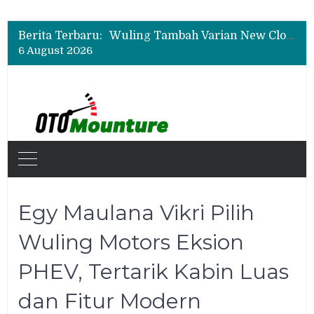
All-New Mitsubishi Pajero Siap Debut, Usung Kemampuan Off-Road Lebih Tangguh
Wuling Tambah Varian New Cloud EV SE, Harga Mulai Rp299 Juta
Berita Terbaru:
Daihatsu Hadirkan Rocky Hybrid, New Sigra hingga Concept Car di GIIAS 2026
6 August 2026
All-New Mitsubishi Pajero Siap Debut, Usung Kemampuan Off-Road Lebih Tangguh
Egy Maulana Vikri Pilih
Wuling Motors Eksion
PHEV, Tertarik Kabin Luas
dan Fitur Modern