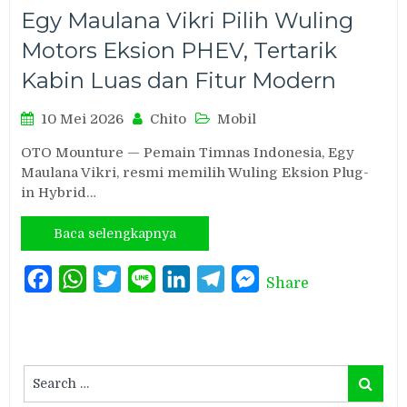
Egy Maulana Vikri Pilih Wuling
Motors Eksion PHEV, Tertarik
Kabin Luas dan Fitur Modern
10 Mei 2026
Chito
Mobil
OTO Mounture — Pemain Timnas Indonesia, Egy
Maulana Vikri, resmi memilih Wuling Eksion Plug-
in Hybrid…
Baca selengkapnya
Facebook
WhatsApp
Twitter
Line
LinkedIn
Telegram
Messenger
Share
Search
Search
for: