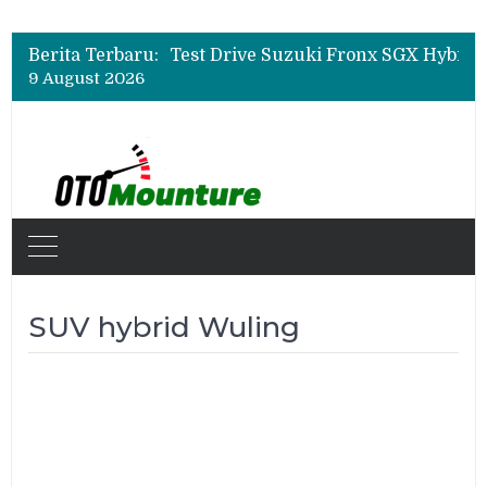
Leapmotor Mulai Perakitan Lokal di Indonesia, B10 dan C10 Jadi Model Perdana
Beli Mobil Jangan Cuma Lihat Cicilan, TAF dan OJK Tekankan Pentingnya Literasi Keuangan
Berita Terbaru:
Test Drive Suzuki Fronx SGX Hybrid Kuro di GIIAS 2026, Peserta Soroti Desain Sporty dan DVR
9 August 2026
Leapmotor Mulai Perakitan Lokal di Indonesia, B10 dan C10 Jadi Model Perdana
Beli Mobil Jangan Cuma Lihat Cicilan, TAF dan OJK Tekankan Pentingnya Literasi Keuangan
SUV hybrid Wuling