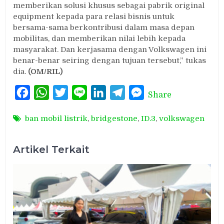
memberikan solusi khusus sebagai pabrik original
equipment kepada para relasi bisnis untuk
bersama-sama berkontribusi dalam masa depan
mobilitas, dan memberikan nilai lebih kepada
masyarakat. Dan kerjasama dengan Volkswagen ini
benar-benar seiring dengan tujuan tersebut,” tukas
dia.
(OM/RIL)
Facebook
WhatsApp
Twitter
Line
LinkedIn
Telegram
Messenger
Share
ban mobil listrik
,
bridgestone
,
ID.3
,
volkswagen
Artikel Terkait