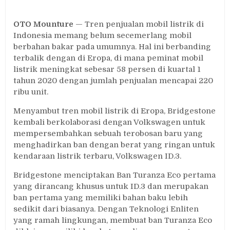
Bridgestone
Kolaborasi
OTO Mounture
— Tren penjualan mobil listrik di
dengan
Indonesia memang belum secemerlang mobil
Volkswagen
Hadirkan
berbahan bakar pada umumnya. Hal ini berbanding
Ban
terbalik dengan di Eropa, di mana peminat mobil
untuk
listrik meningkat sebesar 58 persen di kuartal 1
ID.3
tahun 2020 dengan jumlah penjualan mencapai 220
ribu unit.
Menyambut tren mobil listrik di Eropa, Bridgestone
kembali berkolaborasi dengan Volkswagen untuk
mempersembahkan sebuah terobosan baru yang
menghadirkan ban dengan berat yang ringan untuk
kendaraan listrik terbaru, Volkswagen ID.3.
Bridgestone menciptakan Ban Turanza Eco pertama
yang dirancang khusus untuk ID.3 dan merupakan
ban pertama yang memiliki bahan baku lebih
sedikit dari biasanya. Dengan Teknologi Enliten
yang ramah lingkungan, membuat ban Turanza Eco