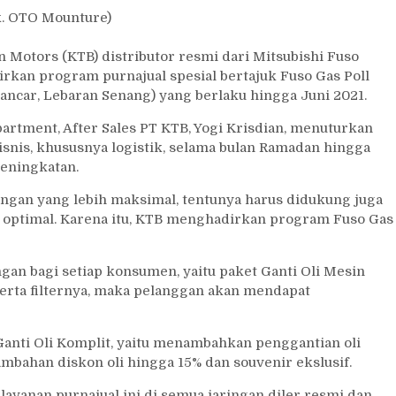
k. OTO Mounture)
 Motors (KTB) distributor resmi dari Mitsubishi Fuso
kan program purnajual spesial bertajuk Fuso Gas Poll
 Lancar, Lebaran Senang) yang berlaku hingga Juni 2021.
partment, After Sales PT KTB, Yogi Krisdian, menuturkan
nis, khususnya logistik, selama bulan Ramadan hingga
eningkatan.
ngan yang lebih maksimal, tentunya harus didukung juga
 optimal. Karena itu, KTB menghadirkan program Fuso Gas
an bagi setiap konsumen, yaitu paket Ganti Oli Mesin
erta filternya, maka pelanggan akan mendapat
Ganti Oli Komplit, yaitu menambahkan penggantian oli
mbahan diskon oli hingga 15% dan souvenir ekslusif.
yanan purnajual ini di semua jaringan diler resmi dan