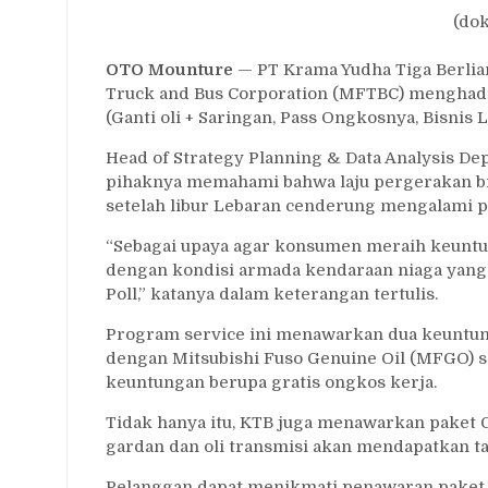
(do
OTO Mounture
— PT Krama Yudha Tiga Berlian
Truck and Bus Corporation (MFTBC) menghadir
(Ganti oli + Saringan, Pass Ongkosnya, Bisnis
Head of Strategy Planning & Data Analysis De
pihaknya memahami bahwa laju pergerakan bis
setelah libur Lebaran cenderung mengalami p
“Sebagai upaya agar konsumen meraih keuntu
dengan kondisi armada kendaraan niaga yang
Poll,” katanya dalam keterangan tertulis.
Program service ini menawarkan dua keuntung
dengan Mitsubishi Fuso Genuine Oil (MFGO) s
keuntungan berupa gratis ongkos kerja.
Tidak hanya itu, KTB juga menawarkan paket 
gardan dan oli transmisi akan mendapatkan ta
Pelanggan dapat menikmati penawaran paket la