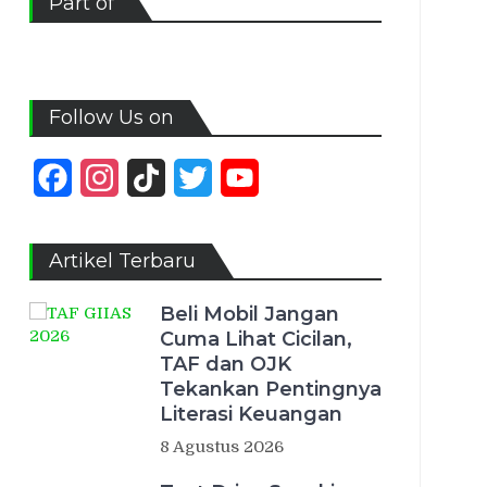
Part of
Follow Us on
Facebook
Instagram
TikTok
Twitter
YouTube
Channel
Artikel Terbaru
Beli Mobil Jangan
Cuma Lihat Cicilan,
TAF dan OJK
Tekankan Pentingnya
Literasi Keuangan
8 Agustus 2026