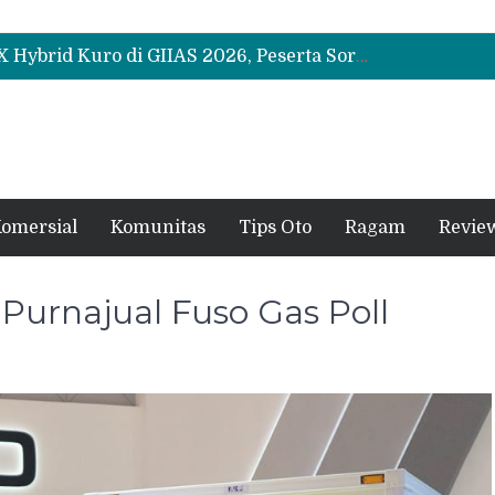
Leapmotor Mulai Perakitan Lokal di Indonesia, B10 dan C10 Jadi Model Perdana
Beli Mobil Jangan Cuma Lihat Cicilan, TAF dan OJK Tekankan Pentingnya Literasi Keuangan
Test Drive Suzuki Fronx SGX Hybrid Kuro di GIIAS 2026, Peserta Soroti Desain Sporty dan DVR
Leapmotor Mulai Perakitan Lokal di Indonesia, B10 dan C10 Jadi Model Perdana
Beli Mobil Jangan Cuma Lihat Cicilan, TAF dan OJK Tekankan Pentingnya Literasi Keuangan
omersial
Komunitas
Tips Oto
Ragam
Revie
Purnajual Fuso Gas Poll