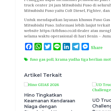
truck center 24 jam Mitsubishi Fuso di seluru
Mitsubishi Fuso yaitu Colt Diesel, Fighter, dan
Untuk mendapatkan layanan khusus Fuso Gas P
Mitsubishi Fuso. Informasi lebih lanjut terkait
website https://ktbfuso.co.id/dealer atau me
selama waktu operasional di hari Senin – Juma
Facebook
WhatsApp
Twitter
Line
LinkedIn
Telegram
Messenger
Share
fuso gas poll
,
krama yudha tiga berlian mot
Artikel Terkait
Hino Tingkatkan
UD Truc
Keamanan Kendaraan
Challen
Niaga dengan