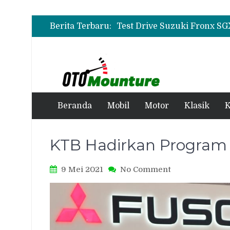
Berita Terbaru:
Beranda
Mobil
Motor
Klasik
K
KTB Hadirkan Program 
on
9 Mei 2021
No Comment
KTB
Hadirkan
Program
Purnajual
Fuso