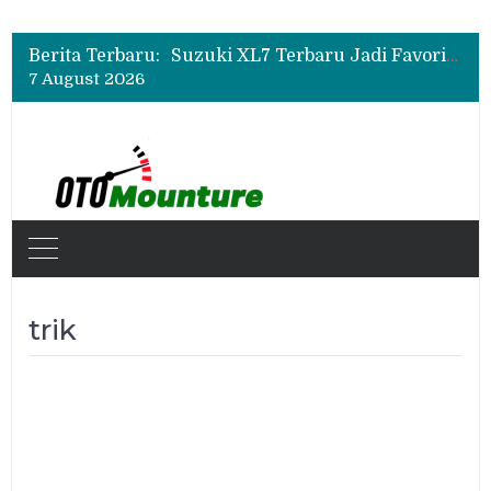
Bukan Sekadar Sporty, Ini Alasan Suzuki Fronx SGX Hybrid Kuro Layak Dilirik
Promo Servis Mitsubishi Agustus 2026, Ada Diskon ESP dan Bodi & Cat Kilau Merdeka
Berita Terbaru:
Suzuki XL7 Terbaru Jadi Favorit Test Drive di GIIAS 2026, Ini Fitur yang Paling Dipuji
7 August 2026
Bukan Sekadar Sporty, Ini Alasan Suzuki Fronx SGX Hybrid Kuro Layak Dilirik
Promo Servis Mitsubishi Agustus 2026, Ada Diskon ESP dan Bodi & Cat Kilau Merdeka
trik