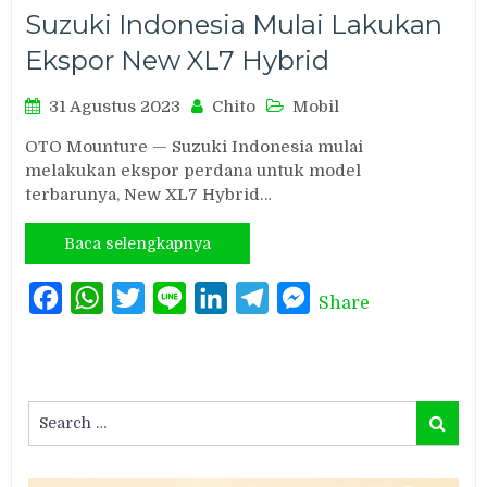
Suzuki Indonesia Mulai Lakukan
Ekspor New XL7 Hybrid
31 Agustus 2023
Chito
Mobil
OTO Mounture — Suzuki Indonesia mulai
melakukan ekspor perdana untuk model
terbarunya, New XL7 Hybrid…
Baca selengkapnya
Facebook
WhatsApp
Twitter
Line
LinkedIn
Telegram
Messenger
Share
Search
Search
for: