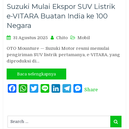
Suzuki Mulai Ekspor SUV Listrik
e-VITARA Buatan India ke 100
Negara
31 Agustus 2025
Chito
Mobil
OTO Mounture — Suzuki Motor resmi memulai
pengiriman SUV listrik pertamanya, e-VITARA, yang
diproduksi di…
Baca selengkapnya
Facebook
WhatsApp
Twitter
Line
LinkedIn
Telegram
Messenger
Share
Search
Search
for: