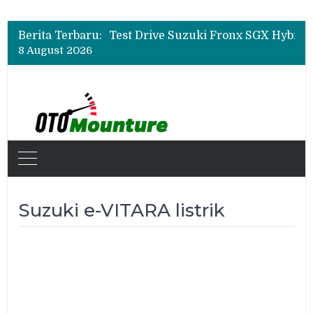
Leapmotor Mulai Perakitan Lokal di Indonesia, B10 dan C10 Jadi Model Perdana
Beli Mobil Jangan Cuma Lihat Cicilan, TAF dan OJK Tekankan Pentingnya Literasi Keuangan
Berita Terbaru:
Test Drive Suzuki Fronx SGX Hybrid Kuro di GIIAS 2026, Peserta Soroti Desain Sporty dan DVR
8 August 2026
Leapmotor Mulai Perakitan Lokal di Indonesia, B10 dan C10 Jadi Model Perdana
Beli Mobil Jangan Cuma Lihat Cicilan, TAF dan OJK Tekankan Pentingnya Literasi Keuangan
Suzuki e-VITARA listrik