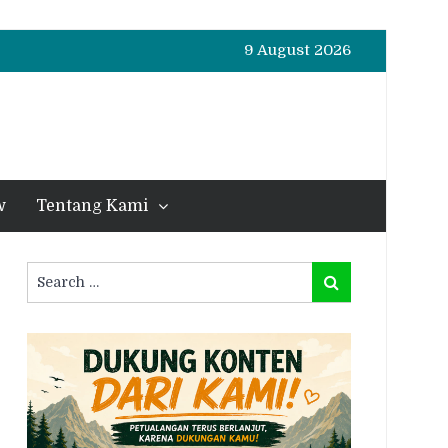
9 August 2026
w
Tentang Kami
Search
Search
for: