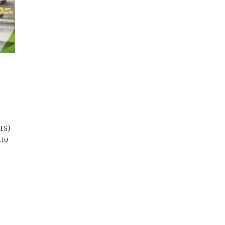
IS)
to