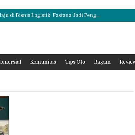
Mitsubishi Fuso Perkenalkan Next Generation Zero Down Time di GIIAS 2026
Mitsubishi Fuso Dorong Armada Minim Downtime lewat VIP Fleet Training 2026
Mitsubishi Fuso eCanter Melaju di Bisnis Logistik, Fastana Jadi Pengguna Baru
Mitsubishi Fuso Perkenalkan Next Generation Zero Down Time di GIIAS 2026
Mitsubishi Fuso Dorong Armada Minim Downtime lewat VIP Fleet Training 2026
omersial
Komunitas
Tips Oto
Ragam
Revie