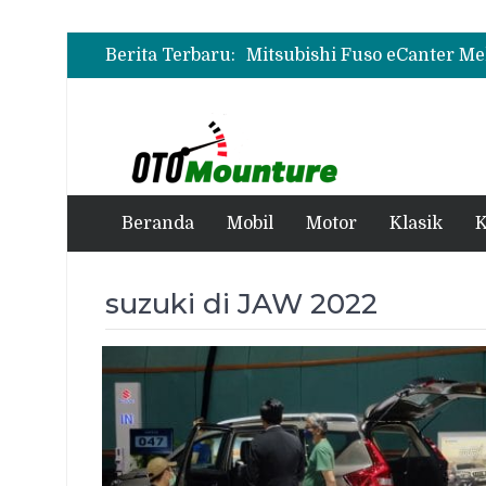
Berita Terbaru:
Beranda
Mobil
Motor
Klasik
K
suzuki di JAW 2022