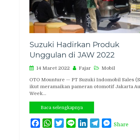
Suzuki Hadirkan Produk
Unggulan di JAW 2022
14 Maret 2022
Fajar
Mobil
OTO Mounture — PT Suzuki Indomobil Sales (S
ikut meramaikan pameran otomotif Jakarta Au
Week…
Baca selengkapnya
Facebook
WhatsApp
Twitter
Line
LinkedIn
Telegram
Messenger
Share