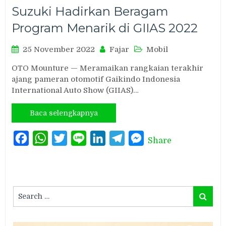
Suzuki Hadirkan Beragam
Program Menarik di GIIAS 2022
25 November 2022
Fajar
Mobil
OTO Mounture — Meramaikan rangkaian terakhir
ajang pameran otomotif Gaikindo Indonesia
International Auto Show (GIIAS)…
Baca selengkapnya
Facebook
WhatsApp
Twitter
Line
LinkedIn
Telegram
Messenger
Share
Search
Search
for: