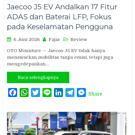
Jaecoo J5 EV Andalkan 17 Fitur
ADAS dan Baterai LFP, Fokus
pada Keselamatan Pengguna
6 Juni 2026
Fajar
Review
OTO Mounture — Jaecoo J5 EV tidak hanya
menawarkan mobilitas tanpa emisi, tetapi juga
mengedepankan…
Baca selengkapnya
Facebook
WhatsApp
Twitter
Line
LinkedIn
Telegram
Messenger
Share