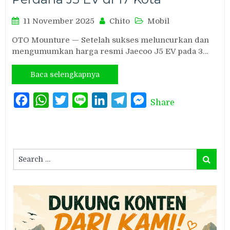
11 November 2025
Chito
Mobil
OTO Mounture — Setelah sukses meluncurkan dan
mengumumkan harga resmi Jaecoo J5 EV pada 3…
Baca selengkapnya
Facebook
WhatsApp
Twitter
Line
LinkedIn
Telegram
Messenger
Share
Search
Search
for: