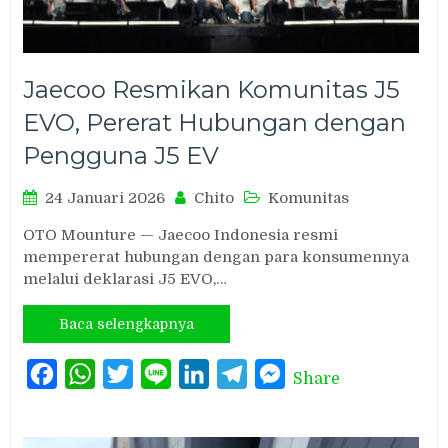
Jaecoo Resmikan Komunitas J5
EVO, Pererat Hubungan dengan
Pengguna J5 EV
24 Januari 2026
Chito
Komunitas
OTO Mounture — Jaecoo Indonesia resmi
mempererat hubungan dengan para konsumennya
melalui deklarasi J5 EVO,…
Baca selengkapnya
Facebook
WhatsApp
Twitter
Line
LinkedIn
Telegram
Messenger
Share