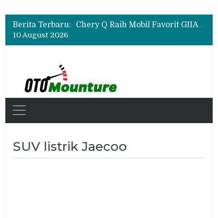
Sudah SPK Mobil di GIIAS 2026? Ini Tahapan yang Harus Dilakukan Setelah Pameran
Chery Q Raih Mobil Favorit GIIAS 2026, Test Drive Tembus 200 Sesi per Hari
Berita Terbaru:
Pengguna Geely EX5 dan EX2 Makin Banyak, Komunitasnya Tumbuh Pesat
10 August 2026
Sudah SPK Mobil di GIIAS 2026? Ini Tahapan yang Harus Dilakukan Setelah Pameran
SUV listrik Jaecoo