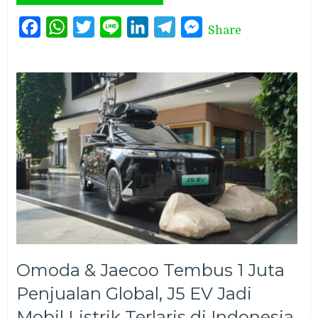
Facebook
WhatsApp
Twitter
Line
LinkedIn
Telegram
Messenger
Share
Omoda & Jaecoo Tembus 1 Juta
Penjualan Global, J5 EV Jadi
Mobil Listrik Terlaris di Indonesia