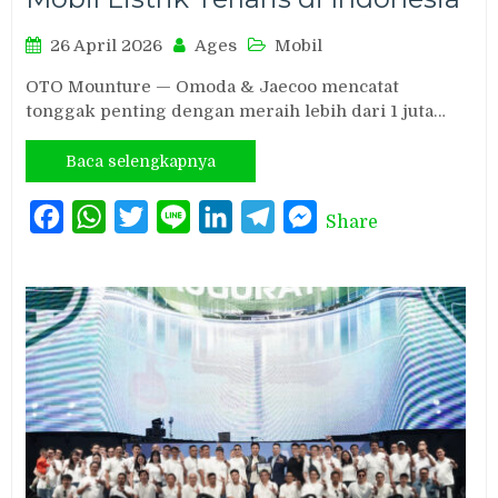
26 April 2026
Ages
Mobil
OTO Mounture — Omoda & Jaecoo mencatat
tonggak penting dengan meraih lebih dari 1 juta…
Baca selengkapnya
Facebook
WhatsApp
Twitter
Line
LinkedIn
Telegram
Messenger
Share