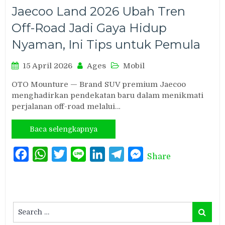
Jaecoo Land 2026 Ubah Tren
Off-Road Jadi Gaya Hidup
Nyaman, Ini Tips untuk Pemula
15 April 2026
Ages
Mobil
OTO Mounture — Brand SUV premium Jaecoo
menghadirkan pendekatan baru dalam menikmati
perjalanan off-road melalui…
Baca selengkapnya
Facebook
WhatsApp
Twitter
Line
LinkedIn
Telegram
Messenger
Share
Search
Search
for: