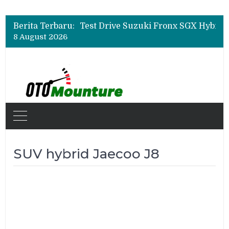
Leapmotor Mulai Perakitan Lokal di Indonesia, B10 dan C10 Jadi Model Perdana
Beli Mobil Jangan Cuma Lihat Cicilan, TAF dan OJK Tekankan Pentingnya Literasi Keuangan
Berita Terbaru:
Test Drive Suzuki Fronx SGX Hybrid Kuro di GIIAS 2026, Peserta Soroti Desain Sporty dan DVR
8 August 2026
Leapmotor Mulai Perakitan Lokal di Indonesia, B10 dan C10 Jadi Model Perdana
Beli Mobil Jangan Cuma Lihat Cicilan, TAF dan OJK Tekankan Pentingnya Literasi Keuangan
SUV hybrid Jaecoo J8