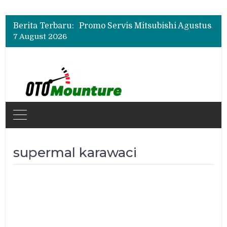
Suzuki XL7 Terbaru Jadi Favorit Test Drive di GIIAS 2026, Ini Fitur yang Paling Dipuji
Bukan Cuma Layar 14,6 Inci, Ini Fitur Pintar Changan Nevo Q05 yang Dibanderol Rp309 Juta
Berita Terbaru:
Promo Servis Mitsubishi Agustus 2026, Ada Diskon ESP dan Bodi & Cat Kilau Merdeka
7 August 2026
Suzuki XL7 Terbaru Jadi Favorit Test Drive di GIIAS 2026, Ini Fitur yang Paling Dipuji
Bukan Cuma Layar 14,6 Inci, Ini Fitur Pintar Changan Nevo Q05 yang Dibanderol Rp309 Juta
supermal karawaci