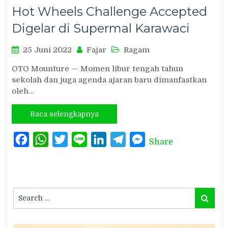
Hot Wheels Challenge Accepted
Digelar di Supermal Karawaci
25 Juni 2022
Fajar
Ragam
OTO Mounture — Momen libur tengah tahun
sekolah dan juga agenda ajaran baru dimanfaatkan
oleh…
Baca selengkapnya
Facebook
WhatsApp
Twitter
Line
LinkedIn
Telegram
Messenger
Share
Search
Search
for: