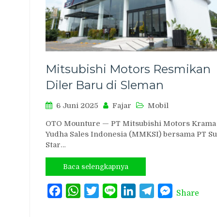
Mitsubishi Motors Resmikan
Diler Baru di Sleman
6 Juni 2025
Fajar
Mobil
OTO Mounture — PT Mitsubishi Motors Krama
Yudha Sales Indonesia (MMKSI) bersama PT S
Star…
Baca selengkapnya
Facebook
WhatsApp
Twitter
Line
LinkedIn
Telegram
Messenger
Share