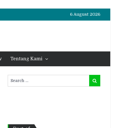
6 August 2026
w
Tentang Kami
Search
Search
for: