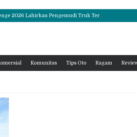
Biaya Operasional Geely Starray EM-i Mulai Rp514 Ribu per Bulan, Jarak Tempuh Tembus 1.000 Km
Hino Tingkatkan Keamanan Kendaraan Niaga dengan Standarisasi Karoseri
UD Trucks Extra Mile Challenge 2026 Lahirkan Pengemudi Truk Terbaik, Crisanto Melaju ke Jepang
Biaya Operasional Geely Starray EM-i Mulai Rp514 Ribu per Bulan, Jarak Tempuh Tembus 1.000 Km
Hino Tingkatkan Keamanan Kendaraan Niaga dengan Standarisasi Karoseri
omersial
Komunitas
Tips Oto
Ragam
Revie