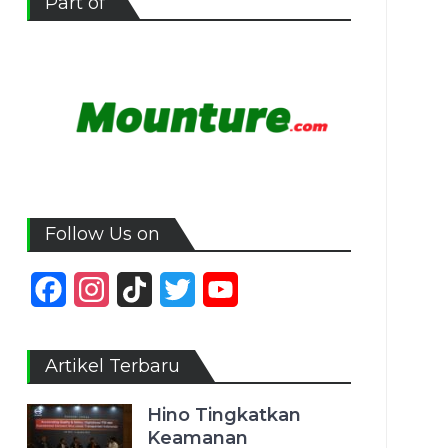
Part of
Follow Us on
Facebook
Instagram
TikTok
Twitter
YouTube
Channel
Artikel Terbaru
Hino Tingkatkan
Keamanan